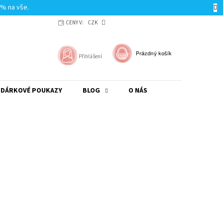
0% na vše.
CENY V:
CZK
NÁKUPNÍ
Prázdný košík
Přihlášení
KOŠÍK
DÁRKOVÉ POUKAZY
BLOG
O NÁS