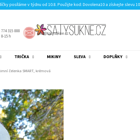
líčky posíláme v týdnu od 10.8. Použijte kod: Dovolena10 a získejte slevu 1
 774 315 888
info@satysukne.cz
8-15 h
TRIČKA
MIKINY
SLEVA
DOPLŇKY
MĚNA
(CZK)
PŘIHLÁŠENÍ
 zimní čelenka SMART, krémová