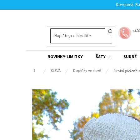
Přejít
Dovolená. Ba
na
obsah
+420
NOVINKY-LIMITKY
ŠATY
SUKNĚ
Domů
SLEVA
Doplňky ve slevě
Široká pletená