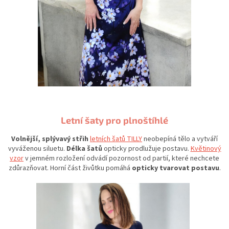
Letní šaty pro plnoštíhlé
Volnější, splývavý střih
letních šatů TILLY
neobepíná tělo a vytváří
vyváženou siluetu.
Délka šatů
opticky prodlužuje postavu.
Květinový
vzor
v jemném rozložení odvádí pozornost od partií, které nechcete
zdůrazňovat. Horní část živůtku pomáhá
opticky tvarovat postavu
.