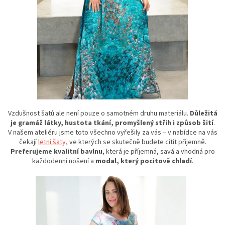
Vzdušnost šatů ale není pouze o samotném druhu materiálu.
Důležitá
je gramáž látky, hustota tkání, promyšlený střih i způsob šití
.
V našem ateliéru jsme toto všechno vyřešily za vás – v nabídce na vás
čekají
letní šaty,
ve kterých se skutečně budete cítit příjemně.
Preferujeme kvalitní bavlnu
, která je příjemná, savá a vhodná pro
každodenní nošení a
modal, který pocitově chladí
.