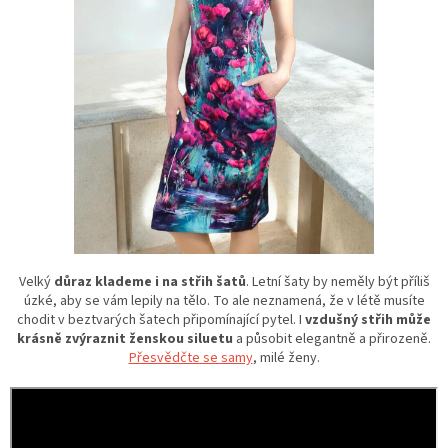
Velký
důraz klademe i na střih šatů
. Letní šaty by neměly být příliš
úzké, aby se vám lepily na tělo. To ale neznamená, že v létě musíte
chodit v beztvarých šatech připomínající pytel. I
vzdušný střih může
krásně zvýraznit ženskou siluetu
a působit elegantně a přirozeně.
Přesvědčte se samy
, milé ženy.