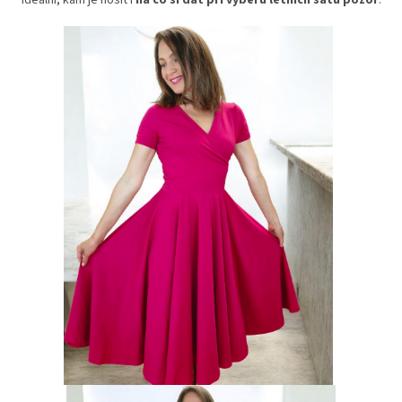
Dárkové
poukazy
Blog
O
nás
Měna
(CZK)
Přihlášení