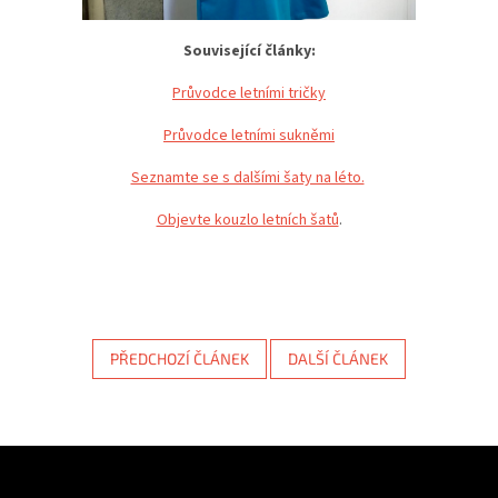
Související články:
Průvodce letními tričky
Průvodce letními sukněmi
Seznamte se s dalšími šaty na léto.
Objevte kouzlo letních šatů
.
PŘEDCHOZÍ ČLÁNEK
DALŠÍ ČLÁNEK
Z
á