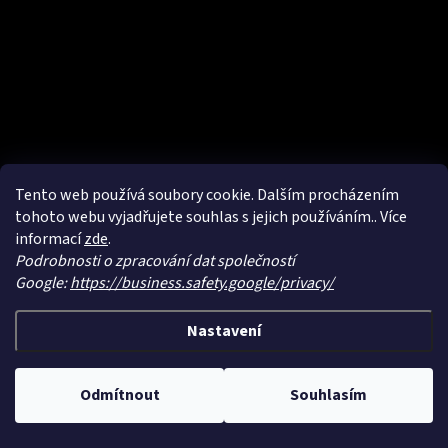
Odebírat newsletter
p
a
Vložte svůj e-mail a my vám budeme zasílat informace o nových
t
produktech na našem e-shopu.
í
E-mail
Vložením e-mailu souhlasíte s
podmínkami ochrany osobních údajů
Tento web používá soubory cookie. Dalším procházením
PŘIHLÁSIT SE
tohoto webu vyjadřujete souhlas s jejich používáním.. Více
informací
zde
.
Podrobnosti o zpracování dat společností
Google:
https://business.safety.google/privacy/
Kontakt
Nastavení
info
@
satysukne.cz
+420 774 315 888
Odmítnout
Souhlasím
Volejte Po-Pá 8-15 h.
Jsme na Facebooku