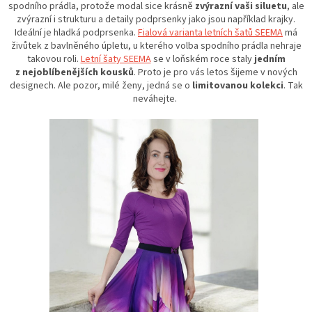
spodního prádla, protože modal sice krásně
zvýrazní vaši siluetu
, ale
zvýrazní i strukturu a detaily podprsenky jako jsou například krajky.
Ideální je hladká podprsenka.
Fialová varianta letních šatů SEEMA
má
živůtek z bavlněného úpletu, u kterého volba spodního prádla nehraje
takovou roli.
Letní šaty SEEMA
se v loňském roce staly
jedním
z nejoblíbenějších kousků
. Proto je pro vás letos šijeme v nových
designech. Ale pozor, milé ženy, jedná se o
limitovanou kolekci
. Tak
neváhejte.