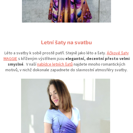
Letní šaty na svatbu
Léto a svatby k sobě prostě patří. Stejně jako léto a šaty.
Áčkové šaty
MAGGIE
s kříženým výstřihem jsou
elegantní, decentní přesto velmi
smyslné
. V naší
nabídce letních šatů
najdete mnoho romantických
motivů, v nichž dokonale zapadnete do slavnostní atmosféry svatby.