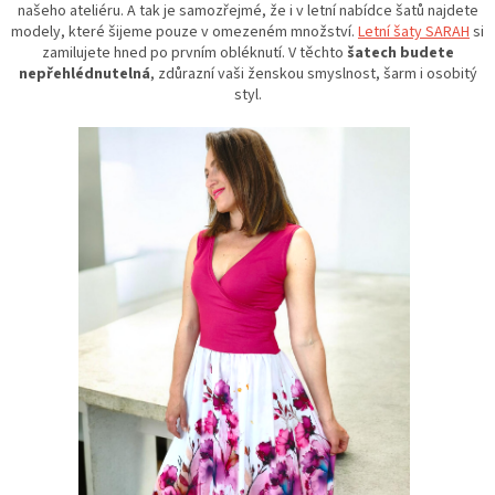
našeho ateliéru. A tak je samozřejmé, že i v letní nabídce šatů najdete
modely, které šijeme pouze v omezeném množství.
Letní šaty SARAH
si
zamilujete hned po prvním obléknutí. V těchto
šatech budete
nepřehlédnutelná
, zdůrazní vaši ženskou smyslnost, šarm i osobitý
styl.