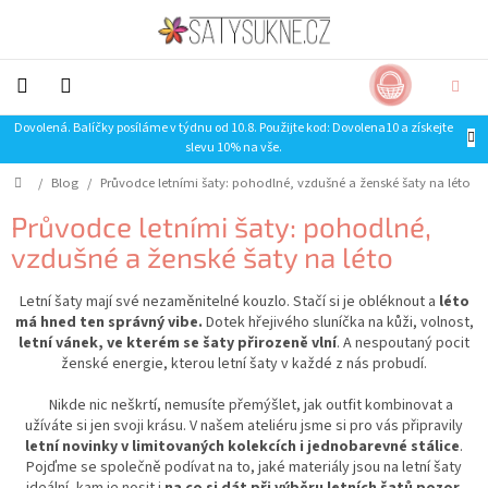
Přejít
na
obsah
NÁKUP
CZK
KOŠÍK
Dovolená. Balíčky posíláme v týdnu od 10.8. Použijte kod: Dovolena10 a získejte
NOVINKY-
slevu 10% na vše.
LIMITKY
Domů
/
Blog
/
Průvodce letními šaty: pohodlné, vzdušné a ženské šaty na léto
Šaty
Průvodce letními šaty: pohodlné,
vzdušné a ženské šaty na léto
Sukně
Letní šaty mají své nezaměnitelné kouzlo. Stačí si je obléknout a
léto
Trička
má hned ten správný vibe.
Dotek hřejivého sluníčka na kůži, volnost,
letní vánek, ve kterém se šaty přirozeně vlní
. A nespoutaný pocit
ženské energie, kterou letní šaty v každé z nás probudí.
Mikiny
Nikde nic neškrtí, nemusíte přemýšlet, jak outfit kombinovat a
SLEVA
užíváte si jen svoji krásu. V našem ateliéru jsme si pro vás připravily
letní novinky v limitovaných kolekcích i jednobarevné stálice
.
Pojďme se společně podívat na to, jaké materiály jsou na letní šaty
Doplňky
ideální, kam je nosit i
na co si dát při výběru letních šatů pozor
.