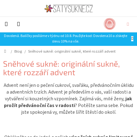
Přejít
na
obsah
NÁKUP
CZK
KOŠÍK
Dovolená. Balíčky posíláme v týdnu od 10.8. Použijte kod: Dovolena10 a získejte
NOVINKY-
slevu 10% na vše.
LIMITKY
Domů
/
Blog
/
Sněhové sukně: originální sukně, které rozzáří advent
Šaty
Sněhové sukně: originální sukně,
které rozzáří advent
Sukně
Advent není jen o pečení cukroví, svařáku, předvánočním úklidu
Trička
a adventních trzích. Advent je především o vás, vaší radosti a
vytváření si kouzelných vzpomínek. Zajímá vás, milé ženy,
jak
Mikiny
prožít předvánoční čas v radosti
? Potěšte sama sebe. Pokud
jste spokojená vy, můžete šířit štěstí do okolí.
SLEVA
Doplňky