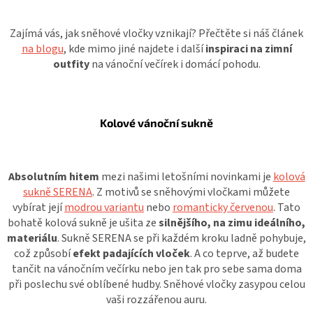
Zajímá vás, jak sněhové vločky vznikají? Přečtěte si náš článek
na blogu
, kde mimo jiné najdete i další
inspiraci na zimní
outfity
na vánoční večírek i domácí pohodu.
Kolové vánoční sukně
Absolutním hitem
mezi našimi letošními novinkami je
kolová
sukně SERENA
. Z motivů se sněhovými vločkami můžete
vybírat její
modrou variantu
nebo
romanticky červenou
. Tato
bohatě kolová sukně je ušita ze
silnějšího, na zimu ideálního,
materiálu
. Sukně SERENA se při každém kroku ladně pohybuje,
což způsobí
efekt padajících vloček
. A co teprve, až budete
tančit na vánočním večírku nebo jen tak pro sebe sama doma
při poslechu své oblíbené hudby. Sněhové vločky zasypou celou
vaši rozzářenou auru.