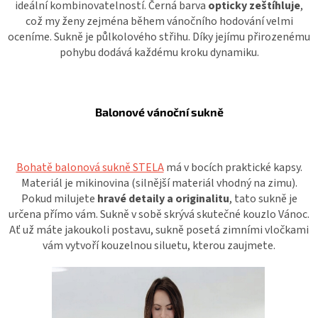
ideální kombinovatelností. Černá barva
opticky zeštíhluje
,
což my ženy zejména během vánočního hodování velmi
oceníme. Sukně je půlkolového střihu. Díky jejímu přirozenému
pohybu dodává každému kroku dynamiku.
Balonové vánoční sukně
Bohatě balonová sukně STELA
má v bocích praktické kapsy.
Materiál je mikinovina (silnější materiál vhodný na zimu).
Pokud milujete
hravé detaily a originalitu
, tato sukně je
určena přímo vám. Sukně v sobě skrývá skutečné kouzlo Vánoc.
Ať už máte jakoukoli postavu, sukně posetá zimními vločkami
vám vytvoří kouzelnou siluetu, kterou zaujmete.