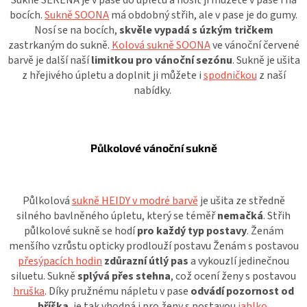
bocích.
Sukně SOONA
má obdobný střih, ale v pase je do gumy.
Nosí se na bocích,
skvěle vypadá s úzkým tričkem
zastrkaným do sukně.
Kolová sukně SOONA
ve vánoční červené
barvě je další naší
limitkou pro vánoční sezónu
. Sukně je ušita
z hřejivého úpletu a doplnit ji můžete i
spodničkou
z naší
nabídky.
Půlkolové vánoční sukně
Půlkolová
sukně HEIDY v modré barvě
je ušita ze středně
silného bavlněného úpletu, který se téměř
nemačká
. Střih
půlkolové sukně se hodí
pro každý typ postavy
. Ženám
menšího vzrůstu opticky prodlouží postavu Ženám s postavou
přesýpacích hodin
zdůrazní útlý pas
a vykouzlí jedinečnou
siluetu. Sukně
splývá přes stehna
, což ocení ženy s postavou
hruška
. Díky pružnému nápletu v pase
odvádí pozornost od
bříška
, je tak vhodná i pro ženy s postavou
jablko
.