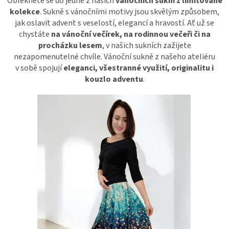
Oblékněte se do jedné z našich
vánočních sukní z limitované
kolekce
. Sukně s vánočními motivy jsou skvělým způsobem,
Dárkové
jak oslavit advent s veselostí, elegancí a hravostí. Ať už se
poukazy
chystáte
na vánoční večírek, na rodinnou večeři či na
procházku lesem
, v našich sukních zažijete
Blog
nezapomenutelné chvíle. Vánoční sukně z našeho ateliéru
v sobě spojují
eleganci, všestranné využití, originalitu i
O
kouzlo adventu
.
nás
Měna
(CZK)
Přihlášení