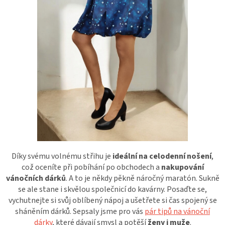
Díky svému volnému střihu je
ideální na celodenní nošení
,
což oceníte při pobíhání po obchodech a
nakupování
vánočních dárků
. A to je někdy pěkně náročný maratón. Sukně
se ale stane i skvělou společnicí do kavárny. Posaďte se,
vychutnejte si svůj oblíbený nápoj a ušetřete si čas spojený se
sháněním dárků. Sepsaly jsme pro vás
pár tipů na vánoční
dárky
, které dávají smysl a potěší
ženy i muže
.