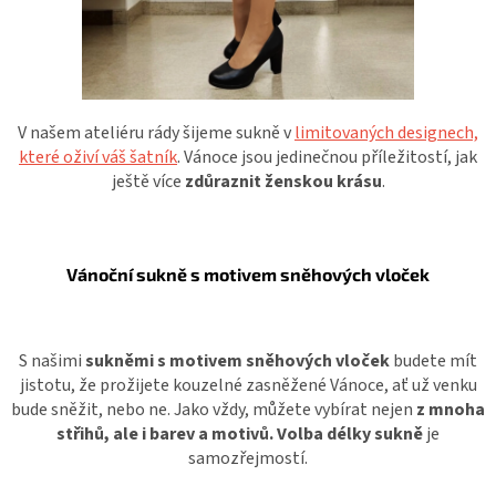
V našem ateliéru rády šijeme sukně v
limitovaných designech,
které oživí váš šatník
. Vánoce jsou jedinečnou příležitostí, jak
ještě více
zdůraznit ženskou krásu
.
Vánoční sukně s motivem sněhových vloček
S našimi
sukněmi s motivem sněhových vloček
budete mít
jistotu, že prožijete kouzelné zasněžené Vánoce, ať už venku
bude sněžit, nebo ne. Jako vždy, můžete vybírat nejen
z mnoha
střihů, ale i barev a motivů. Volba délky sukně
je
samozřejmostí.