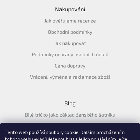
Nakupování
Jak ověřujeme recenze
Obchodní podmínky
Jak nakupovat
Podmínky ochrany osobních údajů
Cena dopravy
Vrácení, výměna a reklamace zboží
Blog
Bílé tričko jako základ ženského šatníku
Průvodce letními tričky: Jak vybrat pohodlné a prodyšné
tričko na léto
Tento web používá soubory cookie. Dalším procházením
tohoto webu vyjadřujete souhlas s jejich používáním.. Více