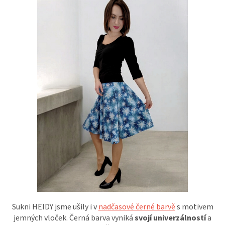
Sukni HEIDY jsme ušily i v
nadčasové černé barvě
s motivem
jemných vloček. Černá barva vyniká
svojí univerzálností
a