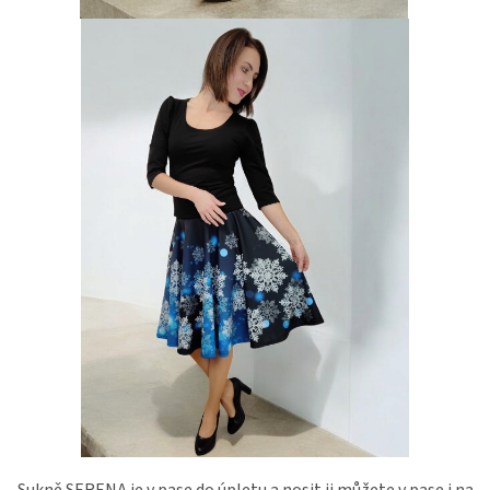
Sukně SERENA je v pase do úpletu a nosit ji můžete v pase i na