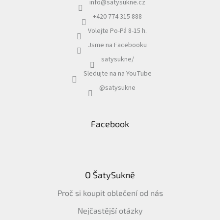
info
@
satysukne.cz
+420 774 315 888
Volejte Po-Pá 8-15 h.
Jsme na Facebooku
satysukne/
Sledujte na na YouTube
@satysukne
Facebook
O ŠatySukně
Proč si koupit oblečení od nás
Nejčastější otázky