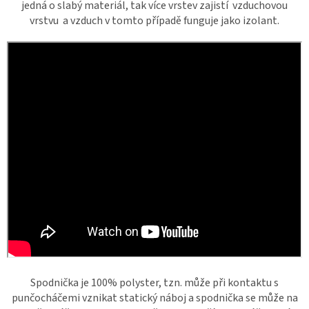
jedná o slabý materiál, tak více vrstev zajistí vzduchovou
vrstvu a vzduch v tomto případě funguje jako izolant.
Spodnička je 100% polyster, tzn. může při kontaktu s
punčocháčemi vznikat statický náboj a spodnička se může na