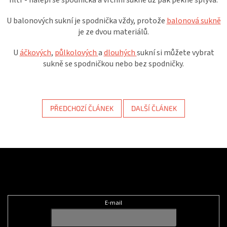
filtr - nalepí se spodnička a vrchní sukně už pak pěkně splývá.
U balonových sukní je spodnička vždy, protože
balonová sukně
je ze dvou materiálů.
U
áčkových
,
půlkolových
a
dlouhých
sukní si můžete vybrat
sukně se spodničkou nebo bez spodničky.
PŘEDCHOZÍ ČLÁNEK
DALŠÍ ČLÁNEK
Z
á
Odebírat newsletter
p
a
t
E-mail
í