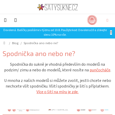
Přejít
na
obsah
NÁKUP
CZK
KOŠÍK
Dovolená. Balíčky posíláme v týdnu od 10.8. Použijte kod: Dovolena10 a získejte
NOVINKY-
slevu 10% na vše.
LIMITKY
Domů
/
Blog
/
Spodnička ano nebo ne?
Šaty
Spodnička ano nebo ne?
Sukně
Spodnička do sukně je vhodná především do modelů na
podzim/ zimu a nebo do modelů, které nosíte na
punčocháče
.
Trička
U mnoha z našich modelů si můžete zvolit, jestli chcete nebo
nechcete všít spodničku. Všití spodničky je šití s příplatkem.
Mikiny
Více o šití na míru je zde.
SLEVA
Doplňky