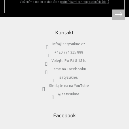
Vložením e-mailu souhlasíte s
podmínkami ochrany osobních údajů
Kontakt
info
@
satysukne.cz
+420 774 315 888
Volejte Po-Pá 8-15 h.
Jsme na Facebooku
satysukne/
Sledujte na na YouTube
@satysukne
Facebook