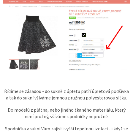
Dárkové
poukazy
Blog
O
nás
Měna
(CZK)
Přihlášení
Řídíme se zásadou - do sukně z úpletu patří úpletová podšívka
a tak do sukní všíváme jemnou pružnou polyesterovou síťku.
Do modelů z plátna, nebo jiného tkaného materiálu, který
není pružný, všíváme spodničky nepružné.
Spodnička v sukni Vám zajistí vyšší tepelnou izolaci - i když se