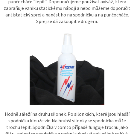
punčocháče "lepit". Dopouručujeme používat aviváž, která
zabraňuje vzniku statickému náboji a nebo můžeme doporučit
antistatický sprej a nanést ho na spodničku a na punčocháče.
Sprej se dá zakoupit v drogerii.
Hodně záleží na druhu silonek. Po silonkách, které jsou hladší
spodnička klouže víc. Na hrubší silonky se spodnička může
trochu lepit. Spodnička v tomto případě funguje trochu jako