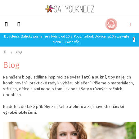
Přejít
na
obsah
NÁKUP
CZK
KOŠÍK
Dovolená. Balíčky posíláme v týdnu od 10.8. Použijte kod: Dovolena10 a získejte
NOVINKY-
slevu 10% na vše.
LIMITKY
Domů
/
Blog
Šaty
Blog
Sukně
Na našem blogu sdílíme inspiraci ze světa
šatů a sukní
, tipy na jejich
kombinování i praktické rady k výběru oblečení. Píšeme o materiálech,
Trička
střizích, délce sukní nebo o tom, jak nosit šaty v různých ročních
obdobích.
Mikiny
Najdete zde také příběhy z našeho ateliéru a zajímavosti o
české
výrobě oblečení
.
SLEVA
V
ý
Doplňky
p