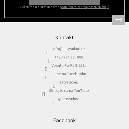
v
ý
Vložením e-mailu souhlasíte s
podmínkami ochrany osobních údajů
p
i
s
u
Kontakt
info
@
satysukne.cz
+420 774 315 888
Volejte Po-Pá 8-15 h.
Jsme na Facebooku
satysukne/
Sledujte na na YouTube
@satysukne
Facebook