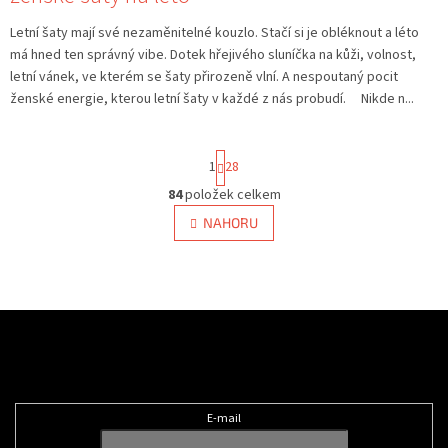
Letní šaty mají své nezaměnitelné kouzlo. Stačí si je obléknout a léto
má hned ten správný vibe. Dotek hřejivého sluníčka na kůži, volnost,
letní vánek, ve kterém se šaty přirozeně vlní. A nespoutaný pocit
ženské energie, kterou letní šaty v každé z nás probudí. Nikde n...
S
1
28
t
r
84
položek celkem
O
á
v
NAHORU
n
l
k
á
o
v
d
á
a
n
c
Z
í
í
á
p
Odebírat newsletter
p
r
a
v
t
k
E-mail
í
y