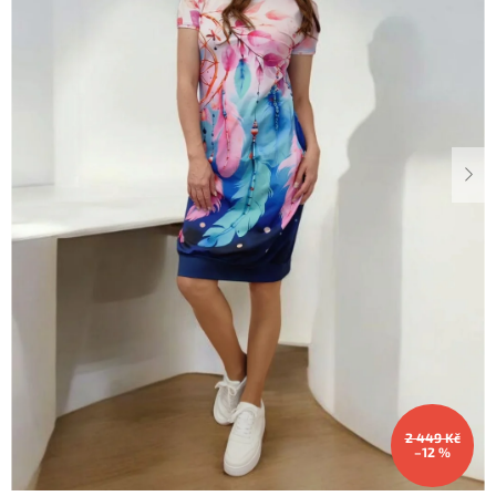
Dárkové
poukazy
Blog
O
nás
Měna
(CZK)
Přihlášení
2 449 Kč
–12 %