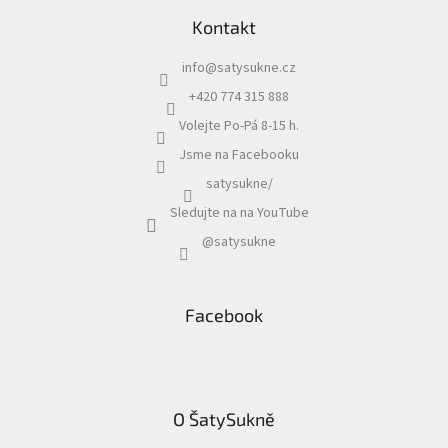
Kontakt
info
@
satysukne.cz
+420 774 315 888
Volejte Po-Pá 8-15 h.
Jsme na Facebooku
satysukne/
Sledujte na na YouTube
@satysukne
Facebook
O ŠatySukně