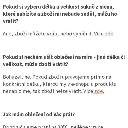
Pokud si vyberu délku a velikost sukně z menu,
Dárkové
které nabízíte a zboží mi nebude sedět, můžu ho
poukazy
vrátit?
Blog
Ano, zboží můžete vrátit nebo vyměnit. Více
zde
.
O
nás
Pokud si nechám ušít oblečení na míru - jiná délka či
Měna
(CZK)
velikost, můžu zboží vrátit?
Bohužel, ne. Pokud zboží upravujeme přímo na
Přihlášení
konkrétní délku, kterou my v e-shopu u produktu
nenabízíme, tak zboží nelze vrátit. Více
zde.
Jak mám oblečení od Vás prát?
Doporučujeme praní na 30°C, nejlépe v ruce.