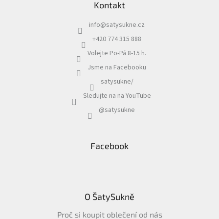
Kontakt
info
@
satysukne.cz
+420 774 315 888
Volejte Po-Pá 8-15 h.
Jsme na Facebooku
satysukne/
Sledujte na na YouTube
@satysukne
Facebook
O ŠatySukně
Proč si koupit oblečení od nás