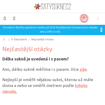
Přejít
na
obsah
NÁKUP
CZK
KOŠÍK
Dovolená. Balíčky posíláme v týdnu od 10.8. Použijte kod: Dovolena10 a získejte
NOVINKY-
slevu 10% na vše.
LIMITKY
Domů
/
O ŠatySukně
/
Nejčastější otázky
Šaty
Nejčastější otázky
Sukně
Délka sukně je uvedená i s pasem?
Trička
Ano, délku sukně měříme i s pasem. Více
zde
.
Nejlepší je oměřit nějakou sukni, kterou už máte
Mikiny
doma a nebo se oměřit metrem podle
tohoto
SLEVA
návodu.
Doplňky