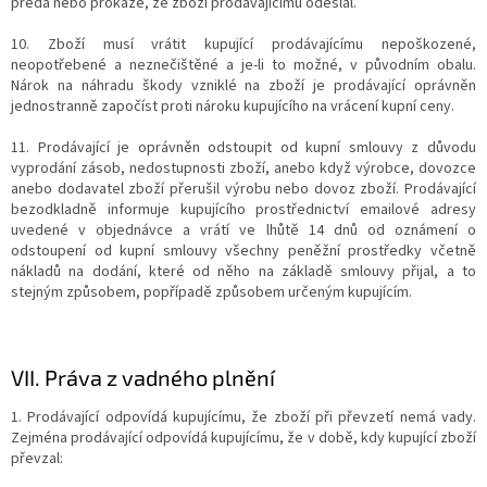
předá nebo prokáže, že zboží prodávajícímu odeslal.
10. Zboží musí vrátit kupující prodávajícímu nepoškozené,
neopotřebené a neznečištěné a je-li to možné, v původním obalu.
Nárok na náhradu škody vzniklé na zboží je prodávající oprávněn
jednostranně započíst proti nároku kupujícího na vrácení kupní ceny.
11. Prodávající je oprávněn odstoupit od kupní smlouvy z důvodu
vyprodání zásob, nedostupnosti zboží, anebo když výrobce, dovozce
anebo dodavatel zboží přerušil výrobu nebo dovoz zboží. Prodávající
bezodkladně informuje kupujícího prostřednictví emailové adresy
uvedené v objednávce a vrátí ve lhůtě 14 dnů od oznámení o
odstoupení od kupní smlouvy všechny peněžní prostředky včetně
nákladů na dodání, které od něho na základě smlouvy přijal, a to
stejným způsobem, popřípadě způsobem určeným kupujícím.
VII.
Práva z vadného plnění
1. Prodávající odpovídá kupujícímu, že zboží při převzetí nemá vady.
Zejména prodávající odpovídá kupujícímu, že v době, kdy kupující zboží
převzal: