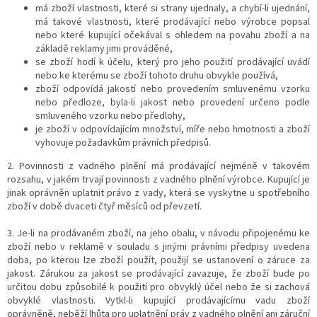
má zboží vlastnosti, které si strany ujednaly, a chybí-li ujednání,
má takové vlastnosti, které prodávající nebo výrobce popsal
nebo které kupující očekával s ohledem na povahu zboží a na
základě reklamy jimi prováděné,
se zboží hodí k účelu, který pro jeho použití prodávající uvádí
nebo ke kterému se zboží tohoto druhu obvykle používá,
zboží odpovídá jakostí nebo provedením smluvenému vzorku
nebo předloze, byla-li jakost nebo provedení určeno podle
smluveného vzorku nebo předlohy,
je zboží v odpovídajícím množství, míře nebo hmotnosti a
zboží
vyhovuje požadavkům právních předpisů.
2. Povinnosti z vadného plnění má prodávající nejméně v takovém
rozsahu, v jakém trvají povinnosti z vadného plnění výrobce. Kupující je
jinak oprávněn uplatnit právo z vady, která se vyskytne u spotřebního
zboží v době dvaceti čtyř měsíců od převzetí.
3. Je-li na prodávaném zboží, na jeho obalu, v návodu připojenému ke
zboží nebo v reklamě v souladu s jinými právními předpisy uvedena
doba, po kterou lze zboží použít, použijí se ustanovení o záruce za
jakost. Zárukou za jakost se prodávající zavazuje, že zboží bude po
určitou dobu způsobilé k použití pro obvyklý účel nebo že si zachová
obvyklé vlastnosti. Vytkl-li kupující prodávajícímu vadu zboží
oprávněně, neběží lhůta pro uplatnění práv z vadného plnění ani záruční