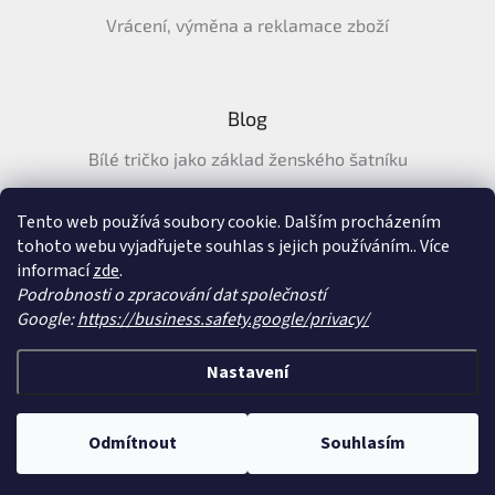
Vrácení, výměna a reklamace zboží
Blog
Bílé tričko jako základ ženského šatníku
Průvodce letními tričky: Jak vybrat pohodlné a prodyšné
tričko na léto
Tento web používá soubory cookie. Dalším procházením
tohoto webu vyjadřujete souhlas s jejich používáním.. Více
Průvodce letními šaty: pohodlné, vzdušné a ženské šaty na
informací
zde
.
léto
Podrobnosti o zpracování dat společností
Google:
https://business.safety.google/privacy/
Vytvořil Shoptet
&
Nastavení
Copyright 2026
SatySukne.cz
. Všechna práva vyhrazena.
Upravit nastavení
Odmítnout
Souhlasím
cookies