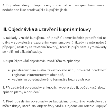
4. Případné slevy z kupní ceny zboží nelze navzájem kombinovat,
nedohodne-li se prodávající s kupujícím jinak.
III.
Objednávka a uzavření kupní smlouvy
1. Náklady vzniklé kupujícímu při použití komunikačních prostředků na
dálku v souvislosti s uzavřením kupní smlouvy (náklady na internetové
připojení, náklady na telefonní hovory), hradí kupující sám. Tyto náklady
se neliší od základní sazby.
2. Kupující provádí objednávku zboží těmito způsoby:
prostřednictvím svého zákaznického účtu, provedl-li předchozí
registraci v internetovém obchodě,
vyplněním objednávkového formuláře bez registrace.
3. Při zadávání objednávky si kupující vybere zboží, počet kusů zboží,
způsob platby a doručení.
4. Před odesláním objednávky je kupujícímu umožněno kontrolovat a
měnit údaje, které do objednávky vložil. Objednávku odešle kupující