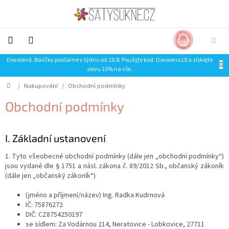
Přejít
na
obsah
NÁKUP
CZK
KOŠÍK
Dovolená. Balíčky posíláme v týdnu od 10.8. Použijte kod: Dovolena10 a získejte
NOVINKY-
slevu 10% na vše.
LIMITKY
Domů
/
Nakupování
/
Obchodní podmínky
Šaty
Obchodní podmínky
Sukně
I. Základní ustanovení
Trička
1. Tyto všeobecné obchodní podmínky (dále jen „obchodní podmínky“)
jsou vydané dle § 1751 a násl. zákona č. 89/2012 Sb., občanský zákoník
Mikiny
(dále jen „občanský zákoník“)
SLEVA
(jméno a příjmení/název) Ing. Radka Kudrnová
IČ: 75876272
DIČ: CZ8754250197
Doplňky
se sídlem: Za Vodárnou 214, Neratovice - Lobkovice, 27711