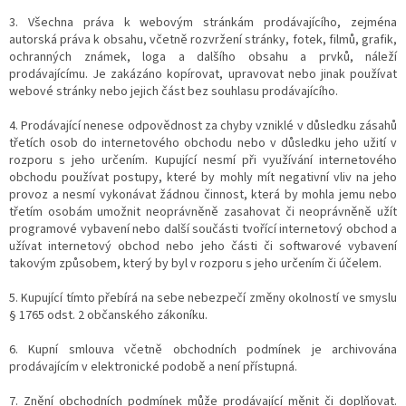
3. Všechna práva k webovým stránkám prodávajícího, zejména
autorská práva k obsahu, včetně rozvržení stránky, fotek, filmů, grafik,
ochranných známek, loga a dalšího obsahu a prvků, náleží
prodávajícímu. Je zakázáno kopírovat, upravovat nebo jinak používat
webové stránky nebo jejich část bez souhlasu prodávajícího.
4. Prodávající nenese odpovědnost za chyby vzniklé v důsledku zásahů
třetích osob do internetového obchodu nebo v důsledku jeho užití v
rozporu s jeho určením. Kupující nesmí při využívání internetového
obchodu používat postupy, které by mohly mít negativní vliv na jeho
provoz a nesmí vykonávat žádnou činnost, která by mohla jemu nebo
třetím osobám umožnit neoprávněně zasahovat či neoprávněně užít
programové vybavení nebo další součásti tvořící internetový obchod a
užívat internetový obchod nebo jeho části či softwarové vybavení
takovým způsobem, který by byl v rozporu s jeho určením či účelem.
5. Kupující tímto přebírá na sebe nebezpečí změny okolností ve smyslu
§ 1765 odst. 2 občanského zákoníku.
6. Kupní smlouva včetně obchodních podmínek je archivována
prodávajícím v elektronické podobě a není přístupná.
7. Znění obchodních podmínek může prodávající měnit či doplňovat.