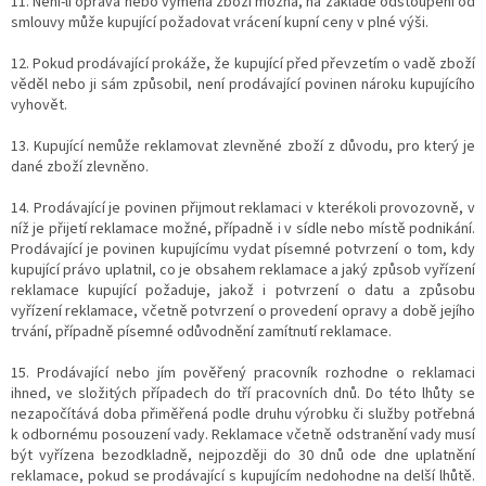
11. Není-li oprava nebo výměna zboží možná, na základě odstoupení od
smlouvy může kupující požadovat vrácení kupní ceny v plné výši.
12. Pokud prodávající prokáže, že kupující před převzetím o vadě zboží
věděl nebo ji sám způsobil, není prodávající povinen nároku kupujícího
vyhovět.
13. Kupující nemůže reklamovat zlevněné zboží z důvodu, pro který je
dané zboží zlevněno.
14. Prodávající je povinen přijmout reklamaci v kterékoli provozovně, v
níž je přijetí reklamace možné, případně i v sídle nebo místě podnikání.
Prodávající je povinen kupujícímu vydat písemné potvrzení o tom, kdy
kupující právo uplatnil, co je obsahem reklamace a jaký způsob vyřízení
reklamace kupující požaduje, jakož i potvrzení o datu a způsobu
vyřízení reklamace, včetně potvrzení o provedení opravy a době jejího
trvání, případně písemné odůvodnění zamítnutí reklamace.
15. Prodávající nebo jím pověřený pracovník rozhodne o reklamaci
ihned, ve složitých případech do tří pracovních dnů. Do této lhůty se
nezapočítává doba přiměřená podle druhu výrobku či služby potřebná
k odbornému posouzení vady. Reklamace včetně odstranění vady musí
být vyřízena bezodkladně, nejpozději do 30 dnů ode dne uplatnění
reklamace, pokud se prodávající s kupujícím nedohodne na delší lhůtě.