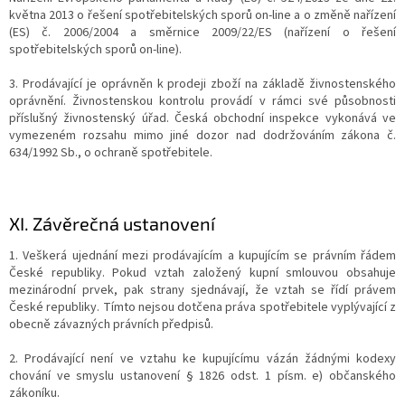
května 2013 o řešení spotřebitelských sporů on-line a o změně nařízení
(ES) č. 2006/2004 a směrnice 2009/22/ES (nařízení o řešení
spotřebitelských sporů on-line).
3. Prodávající je oprávněn k prodeji zboží na základě živnostenského
oprávnění. Živnostenskou kontrolu provádí v rámci své působnosti
příslušný živnostenský úřad. Česká obchodní inspekce vykonává ve
vymezeném rozsahu mimo jiné dozor nad dodržováním zákona č.
634/1992 Sb., o ochraně spotřebitele.
XI.
Závěrečná ustanovení
1. Veškerá ujednání mezi prodávajícím a kupujícím se právním řádem
České republiky. Pokud vztah založený kupní smlouvou obsahuje
mezinárodní prvek, pak strany sjednávají, že vztah se řídí právem
České republiky. Tímto nejsou dotčena práva spotřebitele vyplývající z
obecně závazných právních předpisů.
2. Prodávající není ve vztahu ke kupujícímu vázán žádnými kodexy
chování ve smyslu ustanovení § 1826 odst. 1 písm. e) občanského
zákoníku.