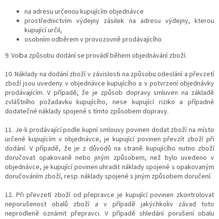
na adresu určenou kupujícím objednávce
prostřednictvím výdejny zásilek na adresu výdejny, kterou
kupující určil,
osobním odběrem v provozovně prodávajícího
9.
Volba způsobu dodání se provádí během objednávání zboží.
10. Náklady na dodání zboží v závislosti na způsobu odeslání a převzetí
zboží jsou uvedeny v objednávce kupujícího a v potvrzení objednávky
prodávajícím. V případě, že je způsob dopravy smluven na základě
zvláštního požadavku kupujícího, nese kupující riziko a případné
dodatečné náklady spojené s tímto způsobem dopravy.
11. Je-li prodávající podle kupní smlouvy povinen dodat zboží na místo
určené kupujícím v objednávce, je kupující povinen převzít zboží při
dodání. V případě, že je z důvodů na straně kupujícího nutno zboží
doručovat opakovaně nebo jiným způsobem, než bylo uvedeno v
objednávce, je kupující povinen uhradit náklady spojené s opakovaným
doručováním zboží, resp. náklady spojené s jiným způsobem doručení.
12. Při převzetí zboží od přepravce je kupující povinen zkontrolovat
neporušenost obalů zboží a v případě jakýchkoliv závad toto
neprodleně oznámit přepravci. V případě shledání porušení obalu