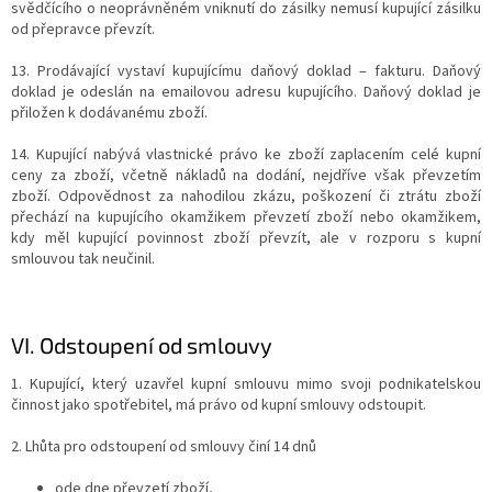
svědčícího o neoprávněném vniknutí do zásilky nemusí kupující zásilku
od přepravce převzít.
13. Prodávající vystaví kupujícímu daňový doklad – fakturu. Daňový
doklad je odeslán na emailovou adresu kupujícího. Daňový doklad je
přiložen k dodávanému zboží.
14. Kupující nabývá vlastnické právo ke zboží zaplacením celé kupní
ceny za zboží, včetně nákladů na dodání, nejdříve však převzetím
zboží. Odpovědnost za nahodilou zkázu, poškození či ztrátu zboží
přechází na kupujícího okamžikem převzetí zboží nebo okamžikem,
kdy měl kupující povinnost zboží převzít, ale v rozporu s kupní
smlouvou tak neučinil.
VI.
Odstoupení od smlouvy
1. Kupující, který uzavřel kupní smlouvu mimo svoji podnikatelskou
činnost jako spotřebitel, má právo od kupní smlouvy odstoupit.
2. Lhůta pro odstoupení od smlouvy činí 14 dnů
ode dne převzetí zboží,