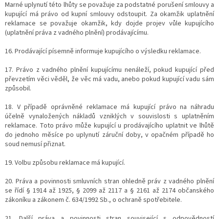
Marné uplynutí této lhůty se považuje za podstatné porušení smlouvy a
kupující má právo od kupní smlouvy odstoupit. Za okamžik uplatnění
reklamace se považuje okamžik, kdy dojde projev vůle kupujícího
(uplatnění práva z vadného plnění) prodávajícímu.
16. Prodávající písemně informuje kupujícího o výsledku reklamace.
17. Právo z vadného plnění kupujícímu nenáleží, pokud kupující před
převzetím věci věděl, že věc má vadu, anebo pokud kupující vadu sám
způsobil.
18. V případě oprávněné reklamace má kupující právo na náhradu
účelně vynaložených nákladů vzniklých v souvislosti s uplatněním
reklamace. Toto právo může kupující u prodávajícího uplatnit ve lhůtě
do jednoho měsíce po uplynutí záruční doby, v opačném případě ho
soud nemusí přiznat.
19. Volbu způsobu reklamace má kupující.
20. Práva a povinnosti smluvních stran ohledně práv z vadného plnění
se řídí § 1914 až 1925, § 2099 až 2117 a § 2161 až 2174 občanského
zákoníku a zákonem č. 634/1992 Sb., o ochraně spotřebitele.
21. Další práva a povinnosti stran související s odpovědností