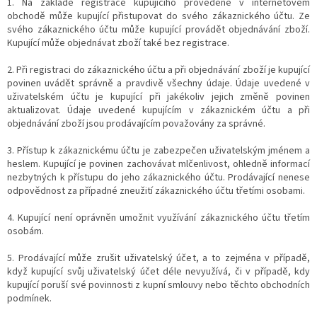
1. Na základě registrace kupujícího provedené v internetovém
obchodě může kupující přistupovat do svého zákaznického účtu. Ze
svého zákaznického účtu může kupující provádět objednávání zboží.
Kupující může objednávat zboží také bez registrace.
2. Při registraci do zákaznického účtu a při objednávání zboží je kupující
povinen uvádět správně a pravdivě všechny údaje. Údaje uvedené v
uživatelském účtu je kupující při jakékoliv jejich změně povinen
aktualizovat. Údaje uvedené kupujícím v zákaznickém účtu a při
objednávání zboží jsou prodávajícím považovány za správné.
3. Přístup k zákaznickému účtu je zabezpečen uživatelským jménem a
heslem. Kupující je povinen zachovávat mlčenlivost, ohledně informací
nezbytných k přístupu do jeho zákaznického účtu. Prodávající nenese
odpovědnost za případné zneužití zákaznického účtu třetími osobami.
4. Kupující není oprávněn umožnit využívání zákaznického účtu třetím
osobám.
5. Prodávající může zrušit uživatelský účet, a to zejména v případě,
když kupující svůj uživatelský účet déle nevyužívá, či v případě, kdy
kupující poruší své povinnosti z kupní smlouvy nebo těchto obchodních
podmínek.