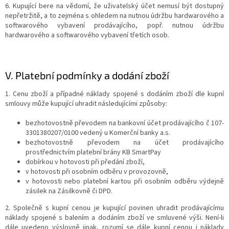
6. Kupující bere na vědomí, že uživatelský účet nemusí být dostupný
nepřetržitě, a to zejména s ohledem na nutnou údržbu hardwarového a
softwarového vybavení prodávajícího, popř. nutnou údržbu
hardwarového a softwarového vybavení třetích osob.
V.
Platební podmínky a dodání zboží
1. Cenu zboží a případné náklady spojené s dodáním zboží dle kupní
smlouvy může kupující uhradit následujícími způsoby:
bezhotovostně převodem na bankovní účet prodávajícího č 107-
3301380207/0100 vedený u Komerční banky a.s.
bezhotovostně převodem na účet prodávajícího
prostřednictvím platební brány KB SmartPay
dobírkou v hotovosti při předání zboží,
v hotovosti při osobním odběru v provozovně,
v hotovosti nebo platební kartou při osobním odběru výdejně
zásilek na Zásilkovně či DPD.
2. Společně s kupní cenou je kupující povinen uhradit prodávajícímu
náklady spojené s balením a dodáním zboží ve smluvené výši. Není-li
dále uvedeno výslovně jinak, rozumí se dále kupní cenou i náklady