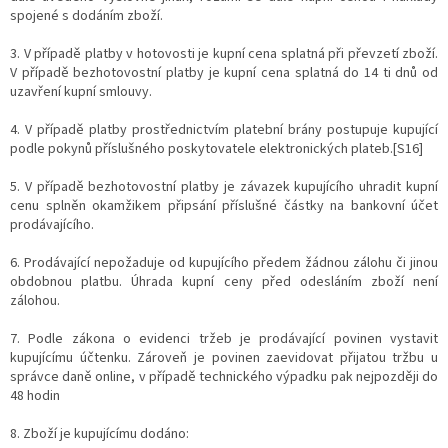
spojené s dodáním zboží.
3. V případě platby v hotovosti je kupní cena splatná při převzetí zboží.
V případě bezhotovostní platby je kupní cena splatná do 14 ti dnů od
uzavření kupní smlouvy.
4. V případě platby prostřednictvím platební brány postupuje kupující
podle pokynů příslušného poskytovatele elektronických plateb.[S16]
5. V případě bezhotovostní platby je závazek kupujícího uhradit kupní
cenu splněn okamžikem připsání příslušné částky na bankovní účet
prodávajícího.
6. Prodávající nepožaduje od kupujícího předem žádnou zálohu či jinou
obdobnou platbu. Úhrada kupní ceny před odesláním zboží není
zálohou.
7. Podle zákona o evidenci tržeb je prodávající povinen vystavit
kupujícímu účtenku. Zároveň je povinen zaevidovat přijatou tržbu u
správce daně online, v případě technického výpadku pak nejpozději do
48 hodin
8. Zboží je kupujícímu dodáno: