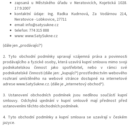
zapsaná u Městského úřadu v Neratovicích, Kojetická 1028.
17.9.2007
Dárkové
kontaktní údaje: Ing. Radka Kudrnová, Za Vodárnou 214,
poukazy
Neratovice - Lobkovice, 27711
email: info@satysukne.cz
Blog
telefon: 774 315 888
www: www.SatySukne.cz
O
(dále jen „prodávající“)
nás
2. Tyto obchodní podmínky upravují vzájemná práva a povinnosti
Měna
prodávajícího a fyzické osoby, která uzavírá kupní smlouvu mimo svoji
(CZK)
podnikatelskou činnost jako spotřebitel, nebo v rámci své
podnikatelské činnosti (dále jen: „kupující“) prostřednictvím webového
Přihlášení
rozhraní umístěného na webové stránce dostupné na internetové
adrese www.SatySukne.cz. (dále je „internetový obchod“).
3. Ustanovení obchodních podmínek jsou nedílnou součástí kupní
smlouvy. Odchylná ujednání v kupní smlouvě mají přednost před
ustanoveními těchto obchodních podmínek.
4. Tyto obchodní podmínky a kupní smlouva se uzavírají v českém
jazyce.