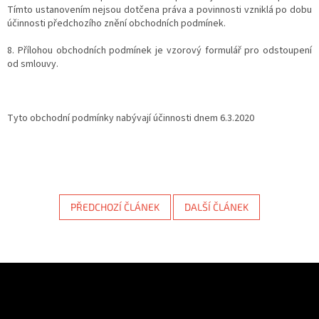
Tímto ustanovením nejsou dotčena práva a povinnosti vzniklá po dobu
účinnosti předchozího znění obchodních podmínek.
8. Přílohou obchodních podmínek je vzorový formulář pro odstoupení
od smlouvy.
Tyto obchodní podmínky nabývají účinnosti dnem 6.3.2020
PŘEDCHOZÍ ČLÁNEK
DALŠÍ ČLÁNEK
Z
á
Odebírat newsletter
p
a