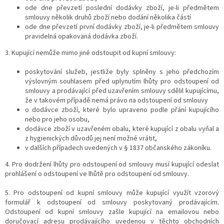
ode dne převzetí poslední dodávky zboží, je-li předmětem
smlouvy několik druhů zboží nebo dodání několika částí
ode dne převzetí první dodávky zboží, je-li předmětem smlouvy
pravidelná opakovaná dodávka zboží.
3. Kupující nemůže mimo jiné odstoupit od kupní smlouvy:
poskytování služeb, jestliže byly splněny s jeho předchozím
výslovným souhlasem před uplynutím lhůty pro odstoupení od
smlouvy a prodávající před uzavřením smlouvy sdělil kupujícímu,
že v takovém případě nemá právo na odstoupení od smlouvy
o dodávce zboží, které bylo upraveno podle přání kupujícího
nebo pro jeho osobu,
dodávce zboží v uzavřeném obalu, které kupující z obalu vyňal a
z hygienických důvodů jej není možné vrátit,
v dalších případech uvedených v § 1837 občanského zákoníku.
4. Pro dodržení lhůty pro odstoupení od smlouvy musí kupující odeslat
prohlášení o odstoupení ve lhůtě pro odstoupení od smlouvy.
5. Pro odstoupení od kupní smlouvy může kupující využít vzorový
formulář k odstoupení od smlouvy poskytovaný prodávajícím.
Odstoupení od kupní smlouvy zašle kupující na emailovou nebo
doručovací adresu prodávajícího uvedenou v těchto obchodních