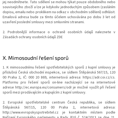
jej neodmítnete. Tato sdělení se mohou týkat pouze obdobného nebo
souvisejícího zboží a lze je kdykoliv jednoduchým způsobem (zasláním
dopisu, emailu nebo proklikem na odkaz v obchodním sdělení) odhlásit.
Emailová adresa bude za tímto účelem uchovávána po dobu 3 let od
uzavření poslední smlouvy mezi smluvními stranami.
2. Podrobnější informace o ochraně osobních údajů naleznete v
Zásadách ochrany osobních údajů ZDE
X.
Mimosoudní řešení sporů
1. K mimosoudnímu řešení spotřebitelských sporů z kupní smlouvy je
příslušná Česká obchodní inspekce, se sídlem Štěpánská 567/15, 120
00 Praha 2, IČ: 000 20 869, internetová adresa: https://adr.coi.cz/cs.
Platformu pro řešení sporů on-line nacházející se na internetové
adrese http://ec.europa.eu/consumers/odr je možné využít při řešení
sporů mezi prodávajícím a kupujícím z kupní smlouvy.
2. Evropské spotřebitelské centrum Česká republika, se sídlem
Štěpánská 567/15, 120 00 Praha 2, internetová adresa:
http://www.evropskyspotrebitel.cz je kontaktním místem podle
Nařízení Evropského parlamentu a Rady (EU) č. 524/2013 ze dne 21.