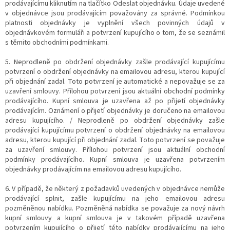
prodávajícímu kliknutím na tlačítko Odeslat objednávku. Údaje uvedené
v objednávce jsou prodávajícím považovány za správné. Podmínkou
platnosti objednávky je vyplnění všech povinných údajů v
objednávkovém formuláři a potvrzení kupujícího o tom, že se seznámil
s těmito obchodními podmínkami.
5. Neprodleně po obdržení objednávky zašle prodávající kupujícímu
potvrzení o obdržení objednávky na emailovou adresu, kterou kupující
při objednání zadal. Toto potvrzení je automatické a nepovažuje se za
uzavření smlouvy. Přílohou potvrzení jsou aktuální obchodní podmínky
prodávajícího. Kupní smlouva je uzavřena až po přijetí objednávky
prodávajícím. Oznámení o přijetí objednávky je doručeno na emailovou
adresu kupujícího. / Neprodleně po obdržení objednávky zašle
prodávající kupujícímu potvrzení o obdržení objednávky na emailovou
adresu, kterou kupující při objednání zadal. Toto potvrzení se považuje
za uzavření smlouvy. Přílohou potvrzení jsou aktuální obchodní
podmínky prodávajícího. Kupní smlouva je uzavřena potvrzením
objednávky prodávajícím na emailovou adresu kupujícího.
6. V případě, že některý z požadavků uvedených v objednávce nemůže
prodávající splnit, zašle kupujícímu na jeho emailovou adresu
pozměněnou nabídku. Pozměněná nabídka se považuje za nový návrh
kupní smlouvy a kupní smlouva je v takovém případě uzavřena
potvrzením kupujícího o přijetí této nabídky prodávajícímu na jeho