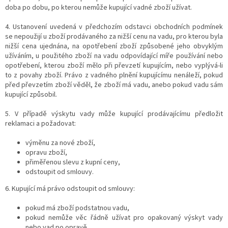
doba po dobu, po kterou nemůže kupující vadné zboží užívat.
4. Ustanovení uvedená v předchozím odstavci obchodních podmínek
se nepoužijí u zboží prodávaného za nižší cenu na vadu, pro kterou byla
nižší cena ujednána, na opotřebení zboží způsobené jeho obvyklým
užíváním, u použitého zboží na vadu odpovídající míře používání nebo
opotřebení, kterou zboží mělo při převzetí kupujícím, nebo vyplývá-li
to z povahy zboží. Právo z vadného plnění kupujícímu nenáleží, pokud
před převzetím zboží věděl, že zboží má vadu, anebo pokud vadu sám
kupující způsobil.
5. V případě výskytu vady může kupující prodávajícímu předložit
reklamaci a požadovat:
výměnu za nové zboží,
opravu zboží,
přiměřenou slevu z kupní ceny,
odstoupit od smlouvy.
6. Kupující má právo odstoupit od smlouvy:
pokud má zboží podstatnou vadu,
pokud nemůže věc řádně užívat pro opakovaný výskyt vady
nebo vad po opravě,