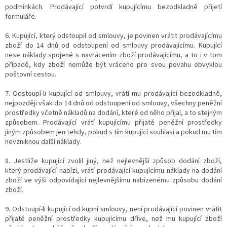
podmínkách. Prodávající potvrdí kupujícímu bezodkladně přijetí
formuláře.
6. Kupující, který odstoupil od smlouvy, je povinen vrátit prodávajícímu
zboží do 14 dnů od odstoupení od smlouvy prodávajícímu. Kupující
nese náklady spojené s navrácením zboží prodávajícímu, a to i v tom
případě, kdy zboží nemůže být vráceno pro svou povahu obvyklou
poštovní cestou.
7. Odstoupí-li kupující od smlouvy, vrátí mu prodávající bezodkladně,
nejpozději však do 14 dnů od odstoupení od smlouvy, všechny peněžní
prostředky včetně nákladů na dodání, které od něho přijal, a to stejným
způsobem. Prodávající vrátí kupujícímu přijaté peněžní prostředky
jiným způsobem jen tehdy, pokud s tím kupující souhlasí a pokud mu tím
nevzniknou další náklady.
8. Jestliže kupující zvolil jiný, než nejlevnější způsob dodání zboží,
který prodávající nabízí, vrátí prodávající kupujícímu náklady na dodání
zboží ve výši odpovídající nejlevnějšímu nabízenému způsobu dodání
zboží.
9. Odstoupí-li kupující od kupní smlouvy, není prodávající povinen vrátit
přijaté peněžní prostředky kupujícímu dříve, než mu kupující zboží