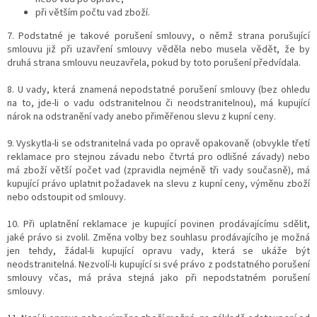
při větším počtu vad zboží.
7. Podstatné je takové porušení smlouvy, o němž strana porušující
smlouvu již při uzavření smlouvy věděla nebo musela vědět, že by
druhá strana smlouvu neuzavřela, pokud by toto porušení předvídala.
8. U vady, která znamená nepodstatné porušení smlouvy (bez ohledu
na to, jde-li o vadu odstranitelnou či neodstranitelnou), má kupující
nárok na odstranění vady anebo přiměřenou slevu z kupní ceny.
9. Vyskytla-li se odstranitelná vada po opravě opakovaně (obvykle třetí
reklamace pro stejnou závadu nebo čtvrtá pro odlišné závady) nebo
má zboží větší počet vad (zpravidla nejméně tři vady současně), má
kupující právo uplatnit požadavek na slevu z kupní ceny, výměnu zboží
nebo odstoupit od smlouvy.
10. Při uplatnění reklamace je kupující povinen prodávajícímu sdělit,
jaké právo si zvolil. Změna volby bez souhlasu prodávajícího je možná
jen tehdy, žádal-li kupující opravu vady, která se ukáže být
neodstranitelná. Nezvolí-li kupující si své právo z podstatného porušení
smlouvy včas, má práva stejná jako při nepodstatném porušení
smlouvy.