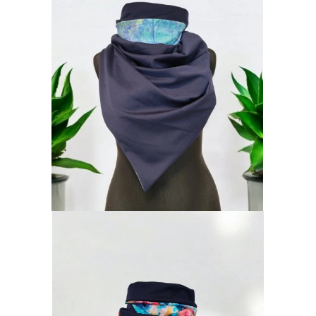
Dárkové
poukazy
Blog
O
nás
Měna
(CZK)
Přihlášení