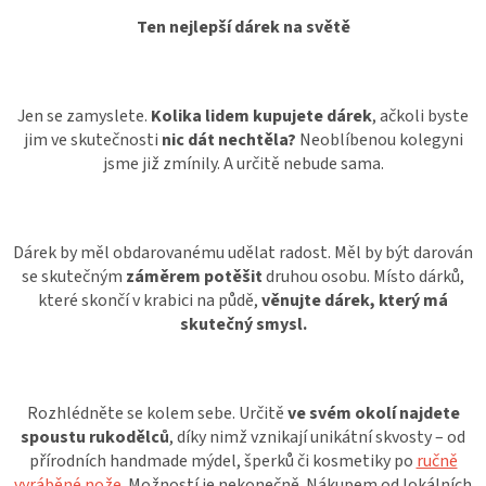
Ten nejlepší dárek na světě
Jen se zamyslete.
Kolika lidem kupujete dárek
, ačkoli byste
jim ve skutečnosti
nic dát nechtěla?
Neoblíbenou kolegyni
jsme již zmínily. A určitě nebude sama.
Dárek by měl obdarovanému udělat radost. Měl by být darován
se skutečným
záměrem potěšit
druhou osobu. Místo dárků,
které skončí v krabici na půdě,
věnujte dárek, který má
skutečný smysl.
Rozhlédněte se kolem sebe. Určitě
ve svém okolí najdete
spoustu rukodělců
, díky nimž vznikají unikátní skvosty – od
přírodních handmade mýdel, šperků či kosmetiky po
ručně
vyráběné nože
. Možností je nekonečně. Nákupem od lokálních