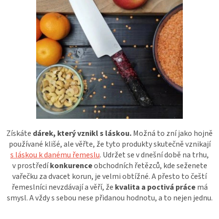
Získáte
dárek, který vznikl s láskou.
Možná to zní jako hojně
používané klišé, ale věřte, že tyto produkty skutečně vznikají
s láskou k danému řemeslu
. Udržet se v dnešní době na trhu,
v prostředí
konkurence
obchodních řetězců, kde seženete
vařečku za dvacet korun, je velmi obtížné. A přesto to čeští
řemeslníci nevzdávají a věří, že
kvalita a poctivá práce
má
smysl. A vždy s sebou nese přidanou hodnotu, a to nejen jednu.