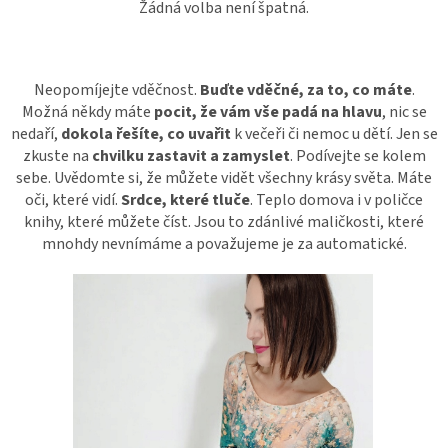
Žádná volba není špatná.
Neopomíjejte vděčnost.
Buďte vděčné, za to, co máte
.
Možná někdy máte
pocit, že vám vše padá na hlavu
, nic se
nedaří,
dokola řešíte, co uvařit
k večeři či nemoc u dětí. Jen se
zkuste na
chvilku zastavit a zamyslet
. Podívejte se kolem
sebe. Uvědomte si, že můžete vidět všechny krásy světa. Máte
oči, které vidí.
Srdce, které tluče
. Teplo domova i v poličce
knihy, které můžete číst. Jsou to zdánlivé maličkosti, které
mnohdy nevnímáme a považujeme je za automatické.