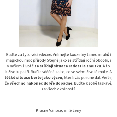
Buďte za tyto věci vděčné. Vnímejte kouzelný tanec mraků i
magickou moc přírody. Stejně jako se střídají roční období, i
v našem životě
se střídají situace radosti a smutku
. A to
k životu patří. Buďte vděčné za to, co ve svém životě máte. A
těžké situace berte jako výzvu
, která vás posune dál. Věřte,
že
všechno nakonec dobře dopadne
. Buďte k sobě laskavé,
za všech okolností.
Krásné Vánoce, milé ženy.