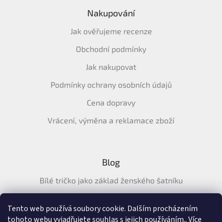
Nakupování
Jak ověřujeme recenze
Obchodní podmínky
Jak nakupovat
Podmínky ochrany osobních údajů
Cena dopravy
Vrácení, výměna a reklamace zboží
Blog
Bílé tričko jako základ ženského šatníku
Průvodce letními tričky: Jak vybrat pohodlné a prodyšné
tričko na léto
Tento web používá soubory cookie. Dalším procházením
tohoto webu vyjadřujete souhlas s jejich používáním.. Více