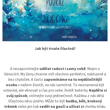
Jak být trvale šťastná?
A nezapomínejte
udělat radost i samy sobě
. Nejen o
Vánocích. My ženy chceme mít všechno perfektní, naklizené a
bez chybiček. A často
zapomínáme na tu nejdůležitější
osobu
v našem životě, na nás samotné. To neznamená být
sobecká, ale věnovat si čas pro sebe. Dobít baterky.
Najděte si
svůj způsob
, vnímejte svoji jedinečnost. Každou z nás dělá
šťastnou něco jiného. Může to být
hudba, běh, kruhový
trénink
nebo jen tak
sedět na gauči a užívat si
chvilku klidu.