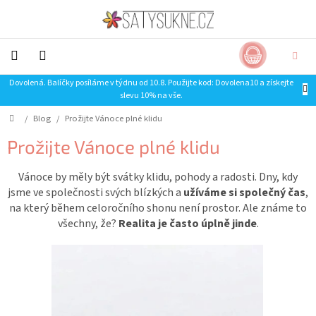
Přejít
na
obsah
NÁKUP
CZK
KOŠÍK
Dovolená. Balíčky posíláme v týdnu od 10.8. Použijte kod: Dovolena10 a získejte
NOVINKY-
slevu 10% na vše.
LIMITKY
Domů
/
Blog
/
Prožijte Vánoce plné klidu
Šaty
Prožijte Vánoce plné klidu
Sukně
Vánoce by měly být svátky klidu, pohody a radosti. Dny, kdy
jsme ve společnosti svých blízkých a
užíváme si společný čas
,
Trička
na který během celoročního shonu není prostor. Ale známe to
všechny, že?
Realita je často úplně jinde
.
Mikiny
SLEVA
Doplňky