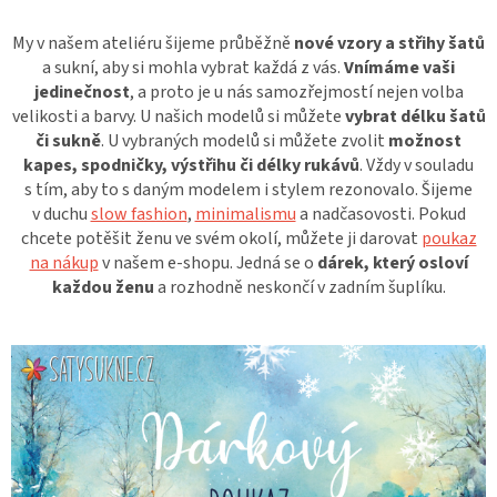
My v našem ateliéru šijeme průběžně
nové vzory a střihy šatů
a sukní, aby si mohla vybrat každá z vás.
Vnímáme vaši
jedinečnost
, a proto je u nás samozřejmostí nejen volba
velikosti a barvy. U našich modelů si můžete
vybrat délku šatů
či sukně
. U vybraných modelů si můžete zvolit
možnost
kapes, spodničky, výstřihu či délky rukávů
. Vždy v souladu
s tím, aby to s daným modelem i stylem rezonovalo. Šijeme
v duchu
slow fashion
,
minimalismu
a nadčasovosti. Pokud
chcete potěšit ženu ve svém okolí, můžete ji darovat
poukaz
na nákup
v našem e-shopu. Jedná se o
dárek, který osloví
každou ženu
a rozhodně neskončí v zadním šuplíku.