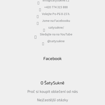
info
@
satysukne.cz
+420 774 315 888
Volejte Po-Pá 8-15 h.
Jsme na Facebooku
satysukne/
Sledujte na na YouTube
@satysukne
Facebook
O ŠatySukně
Proč si koupit oblečení od nás
Nejčastější otázky