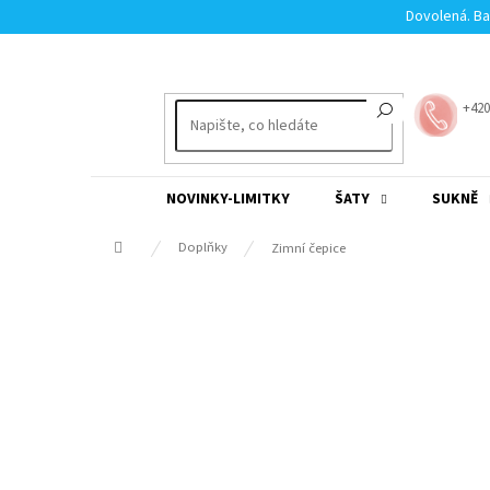
Přejít
Dovolená. Ba
na
obsah
+420
NOVINKY-LIMITKY
ŠATY
SUKNĚ
Domů
Doplňky
Zimní čepice