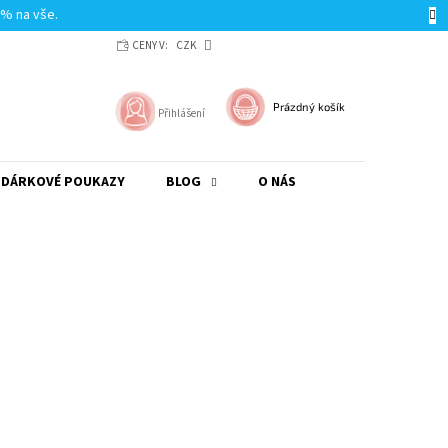
0% na vše.
CENY V:
CZK
NÁKUPNÍ
Prázdný košík
Přihlášení
KOŠÍK
DÁRKOVÉ POUKAZY
BLOG
O NÁS