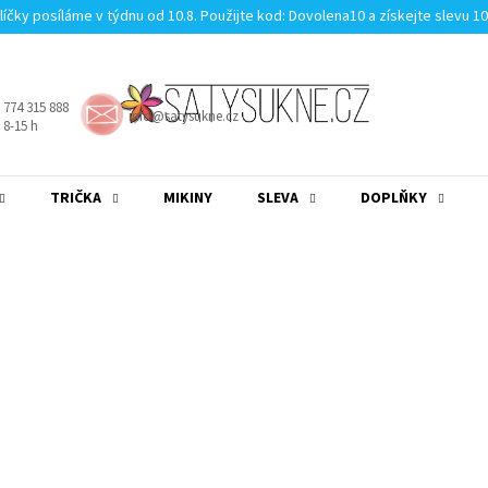
líčky posíláme v týdnu od 10.8. Použijte kod: Dovolena10 a získejte slevu 1
 774 315 888
info@satysukne.cz
8-15 h
TRIČKA
MIKINY
SLEVA
DOPLŇKY
MĚNA
(CZK)
PŘIHLÁŠENÍ