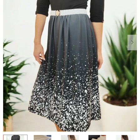
Dárkové
poukazy
Blog
O
nás
Měna
(CZK)
Přihlášení