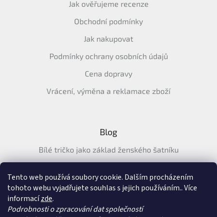
Jak ověřujeme recenze
Obchodní podmínky
Jak nakupovat
Podmínky ochrany osobních údajů
Cena dopravy
Vrácení, výměna a reklamace zboží
Blog
Bílé tričko jako základ ženského šatníku
Průvodce letními tričky: Jak vybrat pohodlné a prodyšné
tričko na léto
Tento web používá soubory cookie. Dalším procházením
tohoto webu vyjadřujete souhlas s jejich používáním.. Více
Průvodce letními šaty: pohodlné, vzdušné a ženské šaty na
informací
zde
.
léto
Podrobnosti o zpracování dat společností