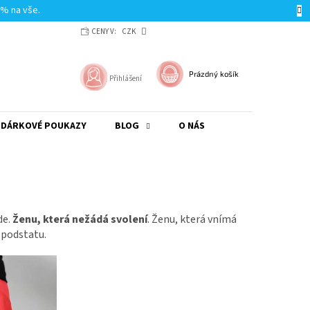
0% na vše.
CENY V:
CZK
NÁKUPNÍ
Prázdný košík
Přihlášení
KOŠÍK
DÁRKOVÉ POUKAZY
BLOG
O NÁS
de.
Ženu, která nežádá svolení
. Ženu, která vnímá
ou podstatu.