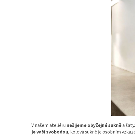
V našem ateliéru
nešijeme obyčejné sukně
a šaty
je vaší svobodou
, kolová sukně je osobním vzkaz