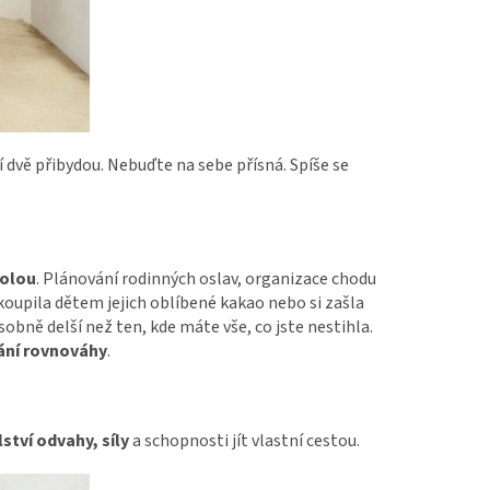
ší dvě přibydou. Nebuďte na sebe přísná. Spíše se
olou
. Plánování rodinných oslav, organizace chodu
e koupila dětem jejich oblíbené kakao nebo si zašla
bně delší než ten, kde máte vše, co jste nestihla.
dání rovnováhy
.
ství odvahy, síly
a schopnosti jít vlastní cestou.