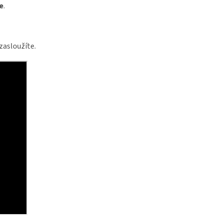
e
.
zasloužíte.