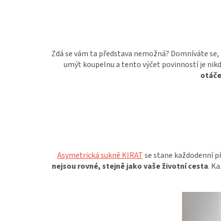
Zdá se vám ta představa nemožná? Domníváte se,
umýt koupelnu a tento výčet povinností je nik
otáče
Asymetrická sukně KIRAT
se stane každodenní př
nejsou rovné, stejně jako vaše životní cesta
. K