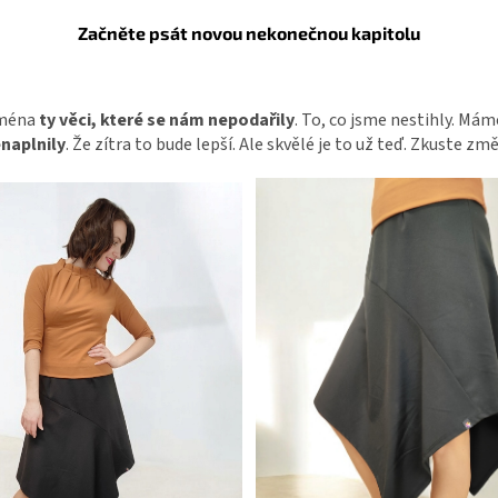
Začněte psát novou nekonečnou kapitolu
jména
ty věci, které se nám nepodařily
. To, co jsme nestihly. Mám
enaplnily
. Že zítra to bude lepší. Ale skvělé je to už teď. Zkuste zm