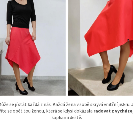
Může se jí stát každá z nás. Každá žena v sobě skrývá vnitřní jiskru. 
aňte se opět tou ženou, která se kdysi dokázala
radovat z vycházej
kapkami deště.