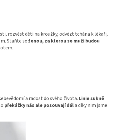
ti, rozvést děti na kroužky, odvézt tchána k lékaři,
em. Staňte se
ženou, za kterou se muži budou
ivotem.
a sebevědomí a radost do svého života.
Linie sukně
to
překážky nás ale posouvají dál
a díky nim jsme