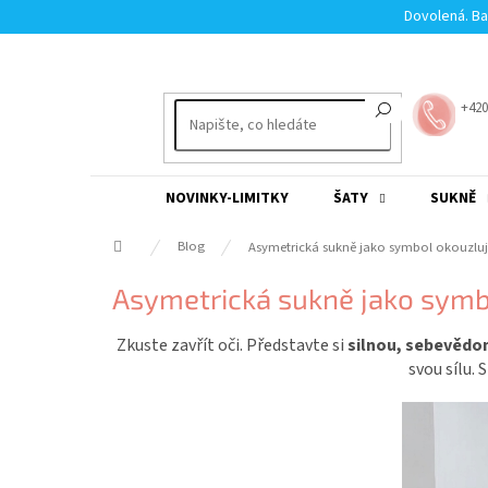
Přejít
Dovolená. Ba
na
obsah
+420
NOVINKY-LIMITKY
ŠATY
SUKNĚ
Domů
Blog
Asymetrická sukně jako symbol okouzluj
Asymetrická sukně jako symbo
Zkuste zavřít oči. Představte si
silnou, sebevědo
svou sílu. 