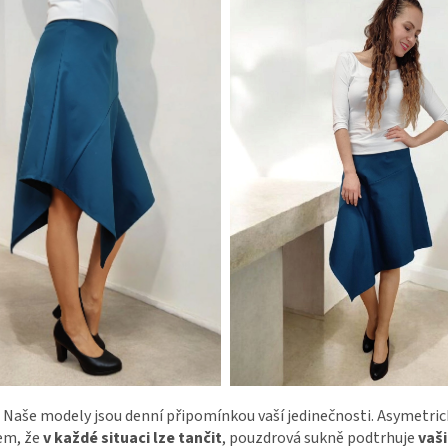
. Naše modely jsou denní připomínkou vaší jedinečnosti. Asymetrick
em, že
v každé situaci lze tančit
, pouzdrová sukně podtrhuje
vaši