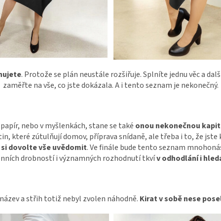
nujete
. Protože se plán neustále rozšiřuje. Splníte jednu věc a dal
zaměřte na vše, co jste dokázala. A i tento seznam je nekonečný.
 papír, nebo v myšlenkách, stane se také
onou nekonečnou kapit
tin, které zútulňují domov, příprava snídaně, ale třeba i to, že jst
 si dovolte vše uvědomit
. Ve finále bude tento seznam mnohonáso
ních drobností i významných rozhodnutí tkví
v odhodlání i hle
í název a střih totiž nebyl zvolen náhodně.
Kirat v sobě nese posel