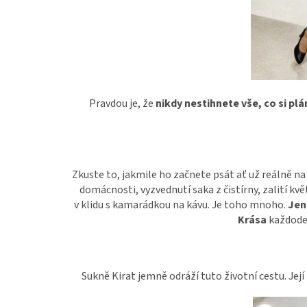
Pravdou je, že
nikdy nestihnete vše, co si plá
Zkuste to, jakmile ho začnete psát ať už reálně na
domácnosti, vyzvednutí saka z čistírny, zalití kvě
v klidu s kamarádkou na kávu. Je toho mnoho.
Jen
Krása
každoden
Sukně Kirat jemně odráží tuto životní cestu. Jej