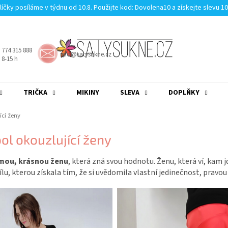
líčky posíláme v týdnu od 10.8. Použijte kod: Dovolena10 a získejte slevu 1
 774 315 888
info@satysukne.cz
8-15 h
TRIČKA
MIKINY
SLEVA
DOPLŇKY
MĚNA
(CZK)
PŘIHLÁŠENÍ
ící ženy
l okouzlující ženy
mou, krásnou ženu
, která zná svou hodnotu. Ženu, která ví, kam j
Sílu, kterou získala tím, že si uvědomila vlastní jedinečnost, prav