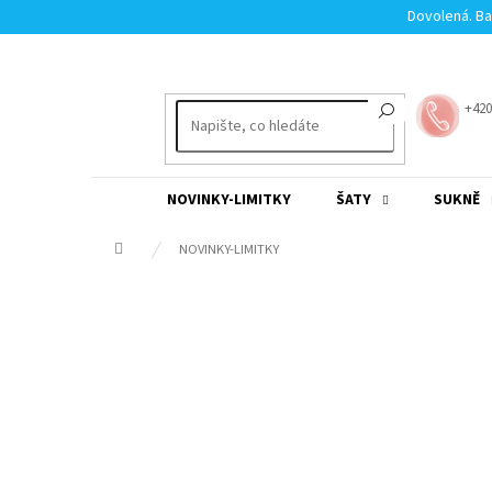
Přejít
Dovolená. Ba
na
obsah
+420
NOVINKY-LIMITKY
ŠATY
SUKNĚ
Domů
NOVINKY-LIMITKY