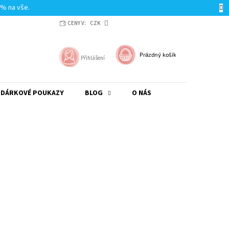
0% na vše.
CENY V:
CZK
NÁKUPNÍ
Prázdný košík
Přihlášení
KOŠÍK
DÁRKOVÉ POUKAZY
BLOG
O NÁS