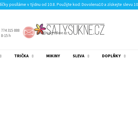
líčky posíláme v týdnu od 10.8. Použijte kod: Dovolena10 a získejte slevu 1
 774 315 888
info@satysukne.cz
8-15 h
TRIČKA
MIKINY
SLEVA
DOPLŇKY
MĚNA
(CZK)
PŘIHLÁŠENÍ