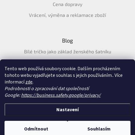
Cena dopravy
Vrácení, výměna a reklamace zboží
Blog
Bílé tričko jako základ ženského šatníku
Průvodce letními tričky: Jak vybrat pohodlné a prodyšné
tričko na léto
Tento web používá soubory cookie. Dalším procházením
tohoto webu vyjadřujete souhlas s jejich používáním.. Více
Průvodce letními šaty: pohodlné, vzdušné a ženské šaty na
informací
zde
.
léto
Podrobnosti o zpracování dat společností
Google:
https://business.safety.google/privacy/
Vytvořil Shoptet
&
Nastavení
Copyright 2026
SatySukne.cz
. Všechna práva vyhrazena.
Upravit nastavení
Odmítnout
Souhlasím
cookies