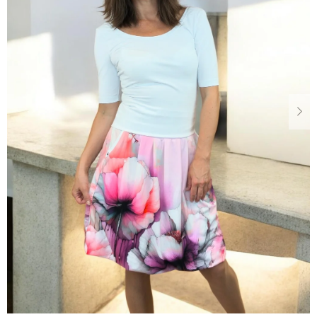
Dárkové
poukazy
Blog
O
nás
Měna
(CZK)
Přihlášení