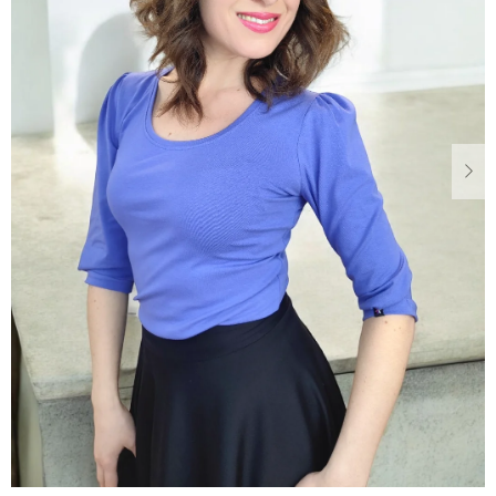
Dárkové
poukazy
Blog
O
nás
Měna
(CZK)
Přihlášení