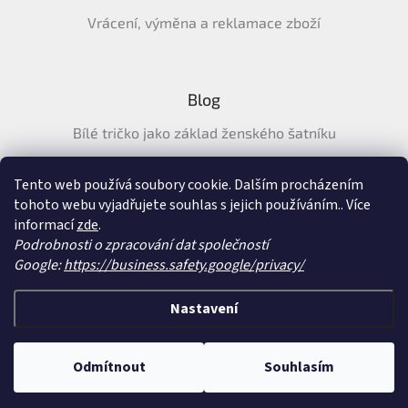
Vrácení, výměna a reklamace zboží
Blog
Bílé tričko jako základ ženského šatníku
Průvodce letními tričky: Jak vybrat pohodlné a prodyšné
tričko na léto
Tento web používá soubory cookie. Dalším procházením
tohoto webu vyjadřujete souhlas s jejich používáním.. Více
Průvodce letními šaty: pohodlné, vzdušné a ženské šaty na
informací
zde
.
léto
Podrobnosti o zpracování dat společností
Google:
https://business.safety.google/privacy/
Vytvořil Shoptet
&
Nastavení
Copyright 2026
SatySukne.cz
. Všechna práva vyhrazena.
Upravit nastavení
Odmítnout
Souhlasím
cookies