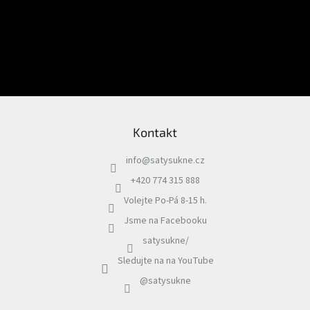
E-mail
Vložením e-mailu souhlasíte s
podmínkami ochrany osobních údajů
PŘIHLÁSIT SE
Kontakt
info
@
satysukne.cz
+420 774 315 888
Volejte Po-Pá 8-15 h.
Jsme na Facebooku
satysukne/
Sledujte na na YouTube
@satysukne