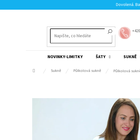
Přejít
Dovolená. Ba
na
obsah
+420
NOVINKY-LIMITKY
ŠATY
SUKNĚ
Domů
Sukně
Půlkolová sukně
Půlkolová sukn