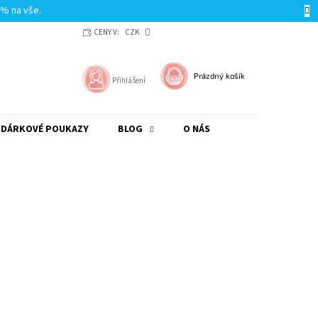
0% na vše.
CENY V:
CZK
NÁKUPNÍ
Prázdný košík
Přihlášení
KOŠÍK
DÁRKOVÉ POUKAZY
BLOG
O NÁS