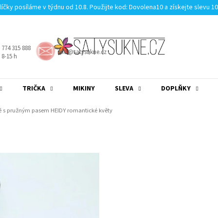
líčky posíláme v týdnu od 10.8. Použijte kod: Dovolena10 a získejte slevu 1
 774 315 888
info@satysukne.cz
8-15 h
TRIČKA
MIKINY
SLEVA
DOPLŇKY
MĚNA
(CZK)
PŘIHLÁŠENÍ
ě s pružným pasem HEIDY romantické květy