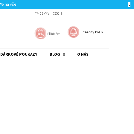
0% na vše.
CENY V:
CZK
NÁKUPNÍ
Prázdný košík
Přihlášení
KOŠÍK
DÁRKOVÉ POUKAZY
BLOG
O NÁS