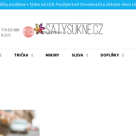
líčky posíláme v týdnu od 10.8. Použijte kod: Dovolena10 a získejte slevu 1
 774 315 888
info@satysukne.cz
8-15 h
TRIČKA
MIKINY
SLEVA
DOPLŇKY
MĚNA
(CZK)
PŘIHLÁŠENÍ