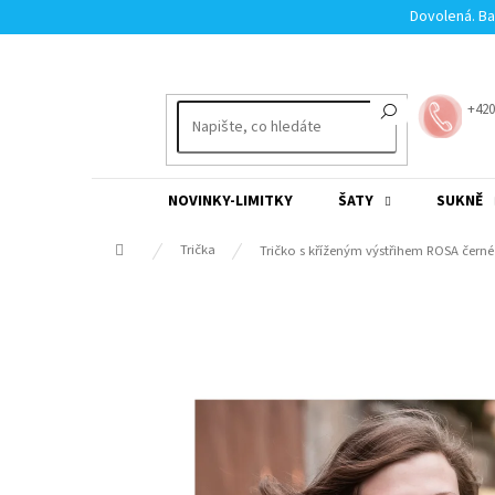
Přejít
Dovolená. Ba
na
obsah
+420
NOVINKY-LIMITKY
ŠATY
SUKNĚ
Domů
Trička
Tričko s kříženým výstřihem ROSA černé