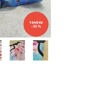
1 549 Kč
–35 %