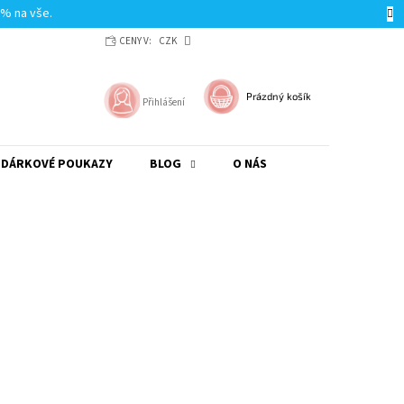
0% na vše.
CENY V:
CZK
NÁKUPNÍ
Prázdný košík
Přihlášení
KOŠÍK
DÁRKOVÉ POUKAZY
BLOG
O NÁS