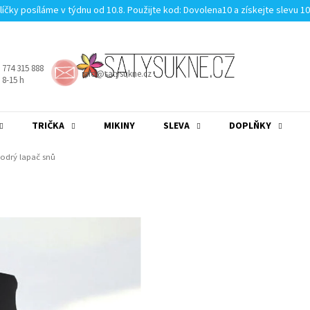
líčky posíláme v týdnu od 10.8. Použijte kod: Dovolena10 a získejte slevu 1
 774 315 888
info@satysukne.cz
8-15 h
TRIČKA
MIKINY
SLEVA
DOPLŇKY
MĚNA
(CZK)
PŘIHLÁŠENÍ
odrý lapač snů