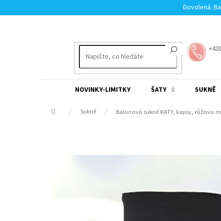
Přejít
Dovolená. Ba
na
obsah
+420
NOVINKY-LIMITKY
ŠATY
SUKNĚ
Domů
Sukně
Balonová sukně KATY, kapsy, růžovo m