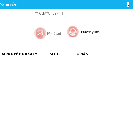
0% na vše.
CENY V:
CZK
NÁKUPNÍ
Prázdný košík
Přihlášení
KOŠÍK
DÁRKOVÉ POUKAZY
BLOG
O NÁS