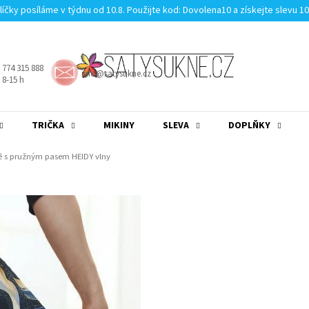
líčky posíláme v týdnu od 10.8. Použijte kod: Dovolena10 a získejte slevu 1
 774 315 888
info@satysukne.cz
8-15 h
TRIČKA
MIKINY
SLEVA
DOPLŇKY
MĚNA
(CZK)
PŘIHLÁŠENÍ
ě s pružným pasem HEIDY vlny