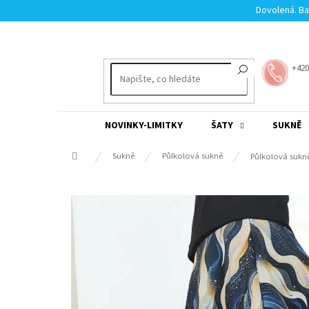
Přejít
Dovolená. Ba
na
obsah
+420
NOVINKY-LIMITKY
ŠATY
SUKNĚ
Domů
Sukně
Půlkolová sukně
Půlkolová sukn