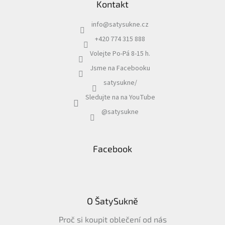
Kontakt
info
@
satysukne.cz
+420 774 315 888
Volejte Po-Pá 8-15 h.
Jsme na Facebooku
satysukne/
Sledujte na na YouTube
@satysukne
Facebook
O ŠatySukně
Proč si koupit oblečení od nás