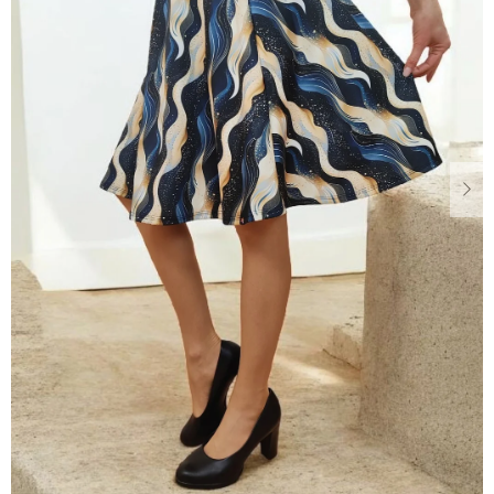
Dárkové
poukazy
Blog
O
nás
Měna
(CZK)
Přihlášení