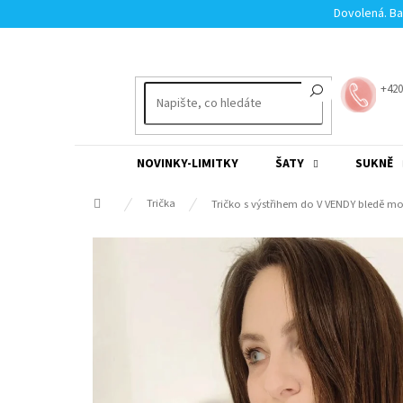
Přejít
Dovolená. Ba
na
obsah
+420
NOVINKY-LIMITKY
ŠATY
SUKNĚ
Domů
Trička
Tričko s výstřihem do V VENDY bledě m