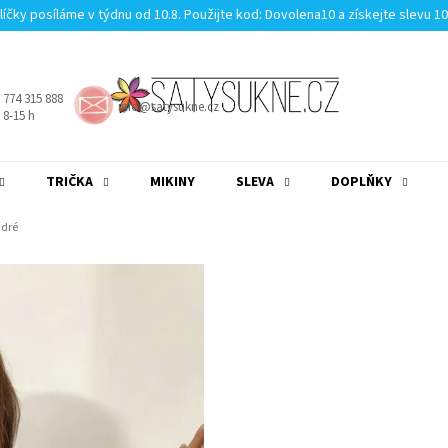
líčky posíláme v týdnu od 10.8. Použijte kod: Dovolena10 a získejte slevu 1
 774 315 888
info@satysukne.cz
8-15 h
TRIČKA
MIKINY
SLEVA
DOPLŇKY
MĚNA
(CZK)
PŘIHLÁŠENÍ
odré