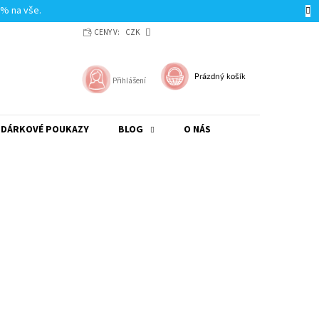
0% na vše.
CENY V:
CZK
NÁKUPNÍ
Prázdný košík
Přihlášení
KOŠÍK
DÁRKOVÉ POUKAZY
BLOG
O NÁS