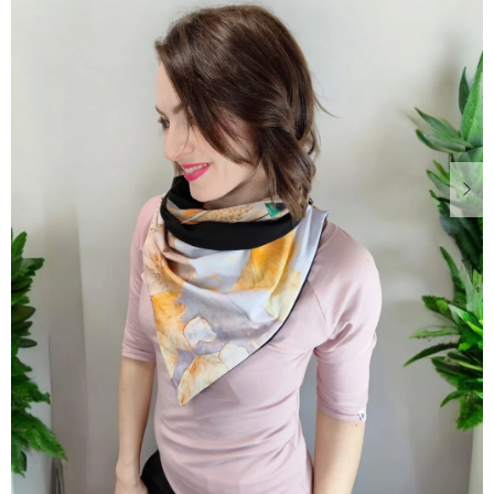
Dárkové
poukazy
Blog
O
nás
Měna
(CZK)
Přihlášení