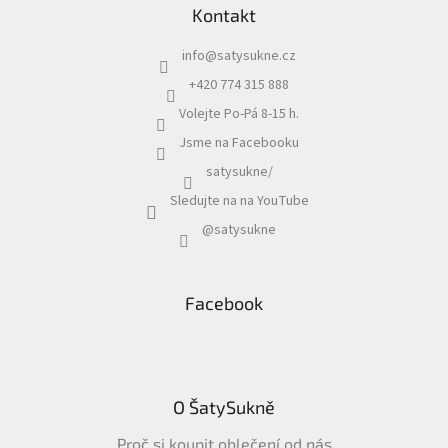
Kontakt
info
@
satysukne.cz
+420 774 315 888
Volejte Po-Pá 8-15 h.
Jsme na Facebooku
satysukne/
Sledujte na na YouTube
@satysukne
Facebook
O ŠatySukně
Proč si koupit oblečení od nás