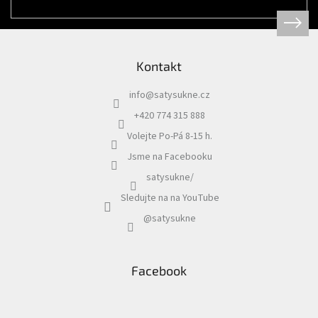
Kontakt
info
@
satysukne.cz
+420 774 315 888
Volejte Po-Pá 8-15 h.
Jsme na Facebooku
satysukne/
Sledujte na na YouTube
@satysukne
Facebook