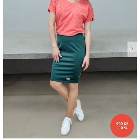
Dárkové
poukazy
Blog
O
nás
Měna
(CZK)
Přihlášení
999 Kč
–10 %