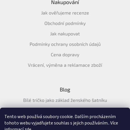
Nakupování
Jak ověřujeme recenze
Obchodní podmínky
Jak nakupovat
Podmínky ochrany osobních údajů
Cena dopravy
Vrácení, výměna a reklamace zboží
Blog
Bílé tričko jako základ ženského šatníku
Průvodce letními tričky: Jak vybrat pohodlné a prodyšné
tričko na léto
Tento web používá soubory cookie. Dalším procházením
tohoto webu vyjadřujete souhlas s jejich používáním.. Více
Průvodce letními šaty: pohodlné, vzdušné a ženské šaty na
informací
zde
.