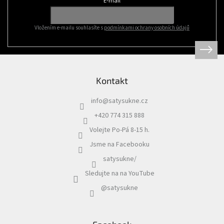
E-mail
í
Vložením e-mailu souhlasíte s
podmínkami ochrany osobních údajů
Kontakt
info
@
satysukne.cz
+420 774 315 888
Volejte Po-Pá 8-15 h.
Jsme na Facebooku
satysukne/
Sledujte na na YouTube
@satysukne