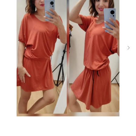
Dárkové
poukazy
Blog
O
nás
Měna
(CZK)
Přihlášení