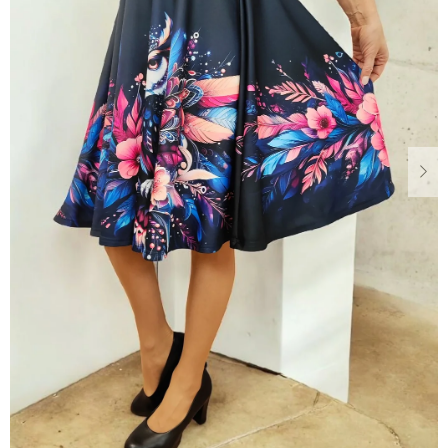
Dárkové
poukazy
Blog
O
nás
Měna
(CZK)
Přihlášení