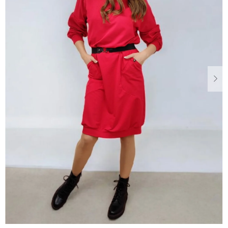
Dárkové
poukazy
Blog
O
nás
Měna
(CZK)
Přihlášení