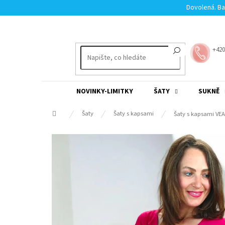
Přejít
Dovolená. Ba
na
obsah
+420
NOVINKY-LIMITKY
ŠATY
SUKNĚ
Domů
Šaty
Šaty s kapsami
Šaty s kapsami VE