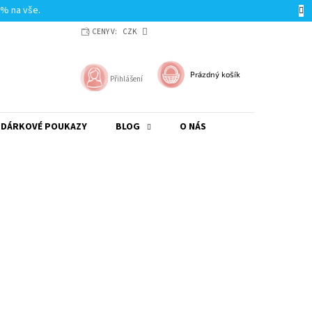
0% na vše.
CENY V:
CZK
NÁKUPNÍ
Prázdný košík
Přihlášení
KOŠÍK
DÁRKOVÉ POUKAZY
BLOG
O NÁS