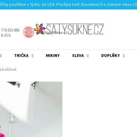
líčky posíláme v týdnu od 10.8. Použijte kod: Dovolena10 a získejte slevu 1
 774 315 888
info@satysukne.cz
8-15 h
TRIČKA
MIKINY
SLEVA
DOPLŇKY
MĚNA
(CZK)
PŘIHLÁŠENÍ
ALA růžové