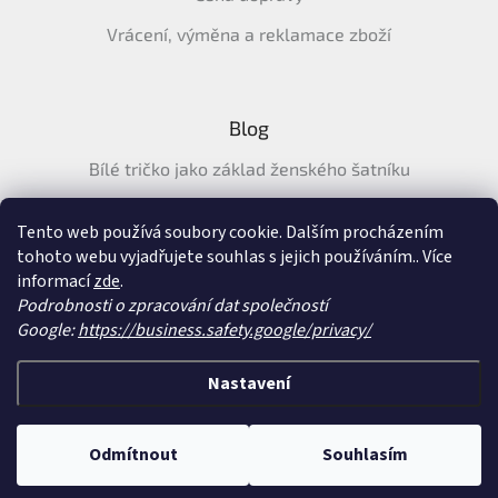
Vrácení, výměna a reklamace zboží
Blog
Bílé tričko jako základ ženského šatníku
Průvodce letními tričky: Jak vybrat pohodlné a prodyšné
tričko na léto
Tento web používá soubory cookie. Dalším procházením
tohoto webu vyjadřujete souhlas s jejich používáním.. Více
Průvodce letními šaty: pohodlné, vzdušné a ženské šaty na
informací
zde
.
léto
Podrobnosti o zpracování dat společností
Google:
https://business.safety.google/privacy/
Vytvořil Shoptet
&
Nastavení
Copyright 2026
SatySukne.cz
. Všechna práva vyhrazena.
Upravit nastavení
Odmítnout
Souhlasím
cookies