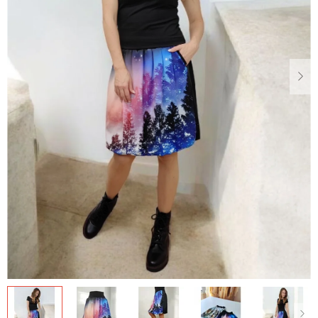
Dárkové
poukazy
Blog
O
nás
Měna
(CZK)
Přihlášení