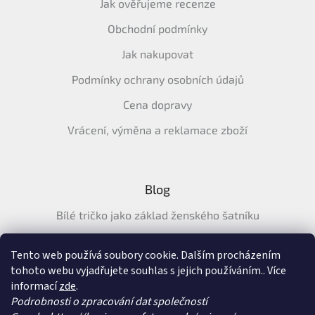
Jak ověřujeme recenze
Obchodní podmínky
Jak nakupovat
Podmínky ochrany osobních údajů
Cena dopravy
Vrácení, výměna a reklamace zboží
Blog
Bílé tričko jako základ ženského šatníku
Průvodce letními tričky: Jak vybrat pohodlné a prodyšné
tričko na léto
Tento web používá soubory cookie. Dalším procházením
tohoto webu vyjadřujete souhlas s jejich používáním.. Více
Průvodce letními šaty: pohodlné, vzdušné a ženské šaty na
informací
zde
.
léto
Podrobnosti o zpracování dat společností