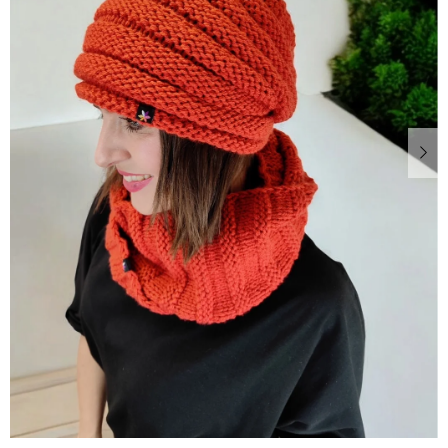
Dárkové
poukazy
Blog
O
nás
Měna
(CZK)
Přihlášení