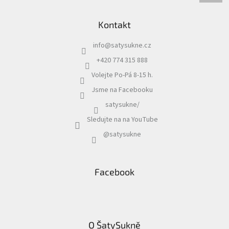
Kontakt
info
@
satysukne.cz
+420 774 315 888
Volejte Po-Pá 8-15 h.
Jsme na Facebooku
satysukne/
Sledujte na na YouTube
@satysukne
Facebook
O ŠatySukně