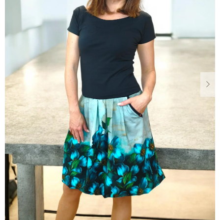
Dárkové
poukazy
Blog
O
nás
Měna
(CZK)
Přihlášení