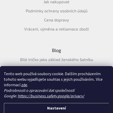
Jak nakupovat
Podmínky ochrany osobních údajů
Cena dopravy
Vrácení, výměna a reklamace zboží
Blog
Bílé tričko jako základ ženského šatníku
Průvodce letními tričky: Jak vybrat pohodlné a prodyšné
tričko na léto
Tento web používá soubory cookie. Dalším procházením
tohoto webu vyjadřujete souhlas s jejich používáním.. Více
Průvodce letními šaty: pohodlné, vzdušné a ženské šaty na
informací
zde
.
léto
Podrobnosti o zpracování dat společností
Google:
https://business.safety.google/privacy/
Vytvořil Shoptet
&
Nastavení