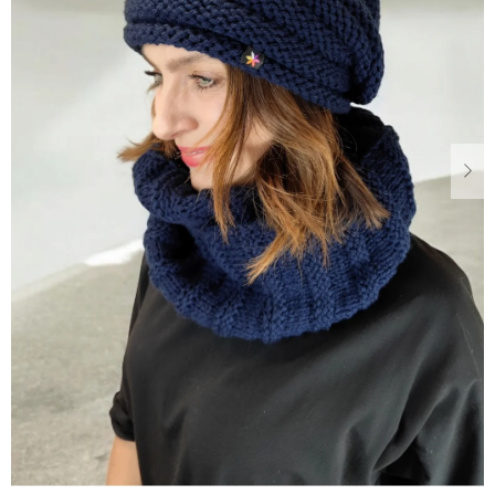
Dárkové
poukazy
Blog
O
nás
Měna
(CZK)
Přihlášení