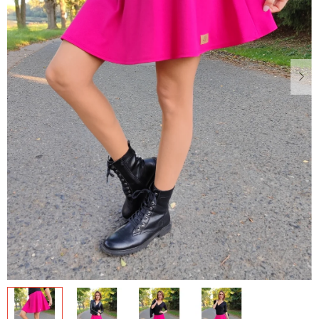
Dárkové
poukazy
Blog
O
nás
Měna
(CZK)
Přihlášení