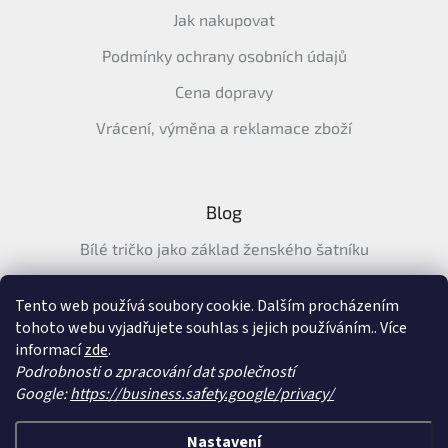
Jak nakupovat
Podmínky ochrany osobních údajů
Cena dopravy
Vrácení, výměna a reklamace zboží
Blog
Bílé tričko jako základ ženského šatníku
Průvodce letními tričky: Jak vybrat pohodlné a prodyšné
tričko na léto
Tento web používá soubory cookie. Dalším procházením
tohoto webu vyjadřujete souhlas s jejich používáním.. Více
Průvodce letními šaty: pohodlné, vzdušné a ženské šaty na
informací
zde
.
léto
Podrobnosti o zpracování dat společností
Google:
https://business.safety.google/privacy/
Vytvořil Shoptet
&
Nastavení