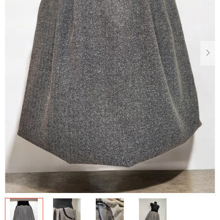
Dárkové
poukazy
Blog
O
nás
Měna
(CZK)
Přihlášení