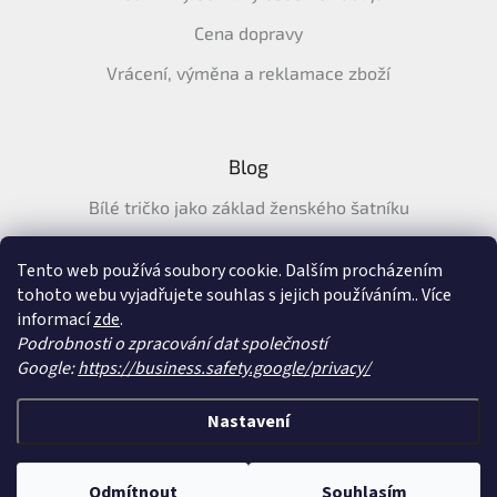
Cena dopravy
Vrácení, výměna a reklamace zboží
Blog
Bílé tričko jako základ ženského šatníku
Průvodce letními tričky: Jak vybrat pohodlné a prodyšné
tričko na léto
Tento web používá soubory cookie. Dalším procházením
tohoto webu vyjadřujete souhlas s jejich používáním.. Více
Průvodce letními šaty: pohodlné, vzdušné a ženské šaty na
informací
zde
.
léto
Podrobnosti o zpracování dat společností
Google:
https://business.safety.google/privacy/
Vytvořil Shoptet
&
Nastavení
Copyright 2026
SatySukne.cz
. Všechna práva vyhrazena.
Upravit nastavení
Odmítnout
Souhlasím