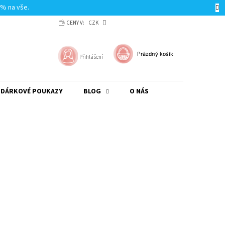
0% na vše.
CENY V:
CZK
NÁKUPNÍ
Prázdný košík
Přihlášení
KOŠÍK
DÁRKOVÉ POUKAZY
BLOG
O NÁS