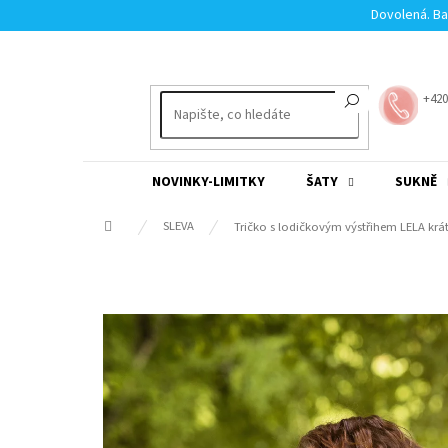
Přejít
Dovolená. Ba
na
obsah
+420
NOVINKY-LIMITKY
ŠATY
SUKNĚ
Domů
SLEVA
Tričko s lodičkovým výstřihem LELA krá