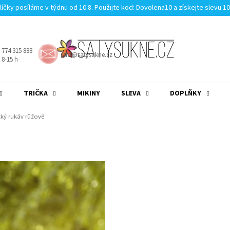
líčky posíláme v týdnu od 10.8. Použijte kod: Dovolena10 a získejte slevu 1
 774 315 888
info@satysukne.cz
8-15 h
TRIČKA
MIKINY
SLEVA
DOPLŇKY
MĚNA
(CZK)
PŘIHLÁŠENÍ
tký rukáv růžové