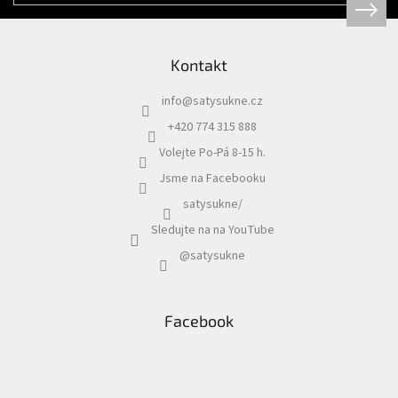
Kontakt
info
@
satysukne.cz
+420 774 315 888
Volejte Po-Pá 8-15 h.
Jsme na Facebooku
satysukne/
Sledujte na na YouTube
@satysukne
Facebook