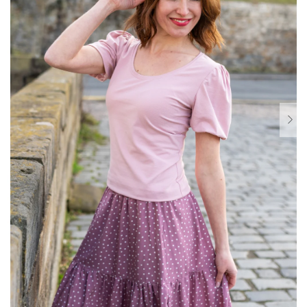
Dárkové
poukazy
Blog
O
nás
Měna
(CZK)
Přihlášení