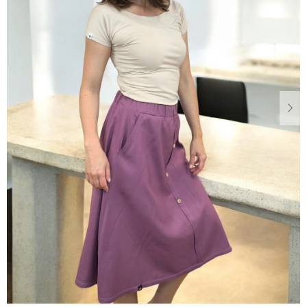
Dárkové
poukazy
Blog
O
nás
Měna
(CZK)
Přihlášení