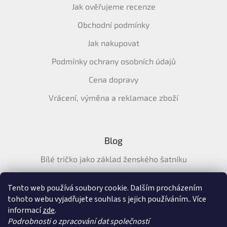
Jak ověřujeme recenze
Obchodní podmínky
Jak nakupovat
Podmínky ochrany osobních údajů
Cena dopravy
Vrácení, výměna a reklamace zboží
Blog
Bílé tričko jako základ ženského šatníku
Průvodce letními tričky: Jak vybrat pohodlné a prodyšné
tričko na léto
Tento web používá soubory cookie. Dalším procházením
tohoto webu vyjadřujete souhlas s jejich používáním.. Více
Průvodce letními šaty: pohodlné, vzdušné a ženské šaty na
informací
zde
.
léto
Podrobnosti o zpracování dat společností