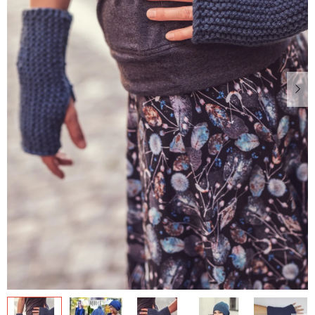
Dárkové
poukazy
Blog
O
nás
Měna
(CZK)
Přihlášení