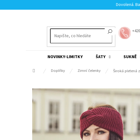
Přejít
Dovolená. Ba
na
obsah
+420
NOVINKY-LIMITKY
ŠATY
SUKNĚ
Domů
Doplňky
Zimní čelenky
Široká pletená 