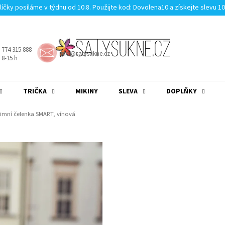
líčky posíláme v týdnu od 10.8. Použijte kod: Dovolena10 a získejte slevu 1
 774 315 888
info@satysukne.cz
8-15 h
TRIČKA
MIKINY
SLEVA
DOPLŇKY
MĚNA
(CZK)
PŘIHLÁŠENÍ
zimní čelenka SMART, vínová