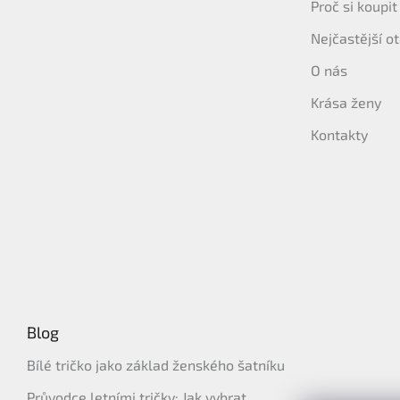
Proč si koupi
Nejčastější o
O nás
Krása ženy
Kontakty
Blog
Bílé tričko jako základ ženského šatníku
Průvodce letními tričky: Jak vybrat