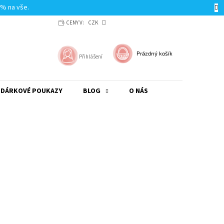
0% na vše.
CENY V:
CZK
NÁKUPNÍ
Prázdný košík
Přihlášení
KOŠÍK
DÁRKOVÉ POUKAZY
BLOG
O NÁS