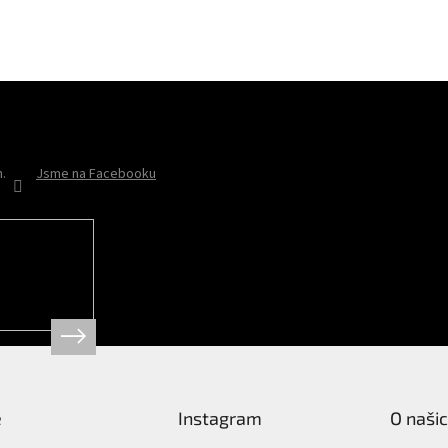
Odebírat newsletter
h.
Jsme na Facebooku
ě
Instagram
O naši