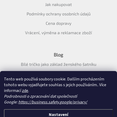
Jak nakupovat
Podmínky ochrany osobních údajů
Cena dopravy
Vrácení, výměna a reklamace zboží
Blog
Bílé tričko jako základ ženského šatníku
Průvodce letními tričky: Jak vybrat pohodlné a prodyšné
tričko na léto
Tento web používá soubory cookie. Dalším procházením
tohoto webu vyjadřujete souhlas s jejich používáním.. Více
Průvodce letními šaty: pohodlné, vzdušné a ženské šaty na
informací
zde
.
léto
Podrobnosti o zpracování dat společností
Google:
https://business.safety.google/privacy/
Vytvořil Shoptet
&
Nastavení