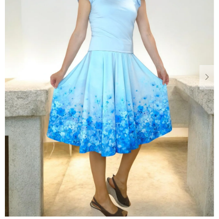
Dárkové
poukazy
Blog
O
nás
Měna
(CZK)
Přihlášení