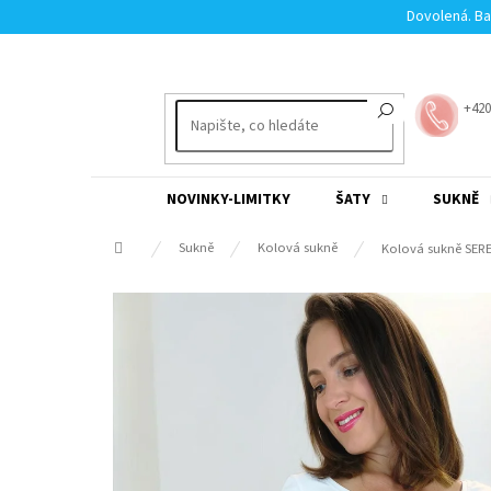
Přejít
Dovolená. Ba
na
obsah
+420
NOVINKY-LIMITKY
ŠATY
SUKNĚ
Domů
Sukně
Kolová sukně
Kolová sukně SER