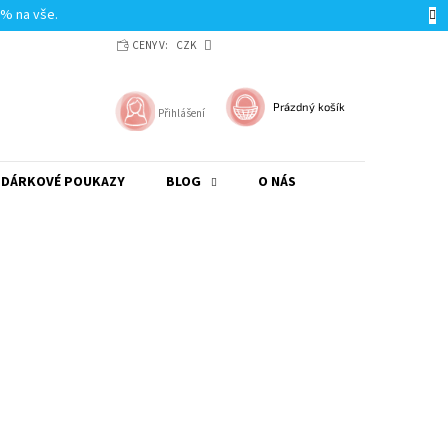
0% na vše.
CENY V:
CZK
NÁKUPNÍ
Prázdný košík
Přihlášení
KOŠÍK
DÁRKOVÉ POUKAZY
BLOG
O NÁS