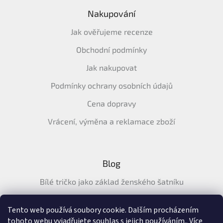
Nakupování
Jak ověřujeme recenze
Obchodní podmínky
Jak nakupovat
Podmínky ochrany osobních údajů
Cena dopravy
Vrácení, výměna a reklamace zboží
Blog
Bílé tričko jako základ ženského šatníku
Průvodce letními tričky: Jak vybrat pohodlné a prodyšné
tričko na léto
Tento web používá soubory cookie. Dalším procházením
tohoto webu vyjadřujete souhlas s jejich používáním.. Více