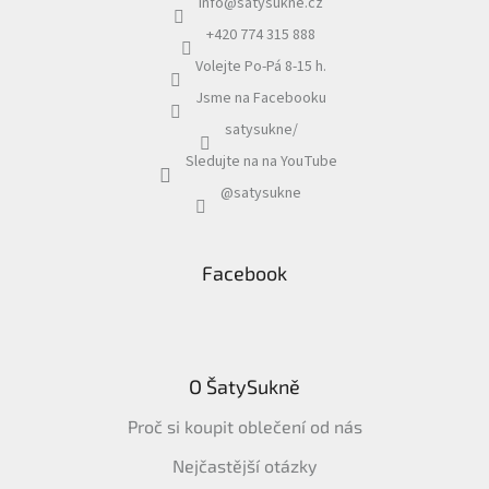
info
@
satysukne.cz
+420 774 315 888
Volejte Po-Pá 8-15 h.
Jsme na Facebooku
satysukne/
Sledujte na na YouTube
@satysukne
Facebook
O ŠatySukně
Proč si koupit oblečení od nás
Nejčastější otázky