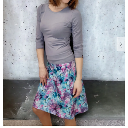
Dárkové
poukazy
Blog
O
nás
Měna
(CZK)
Přihlášení