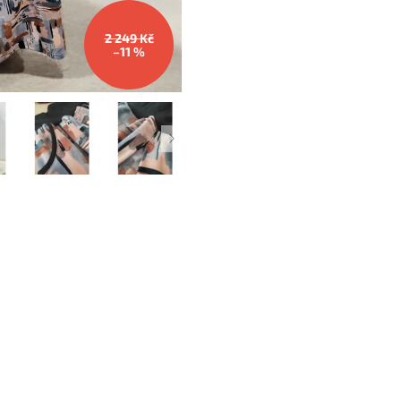
2 249 Kč
–11 %