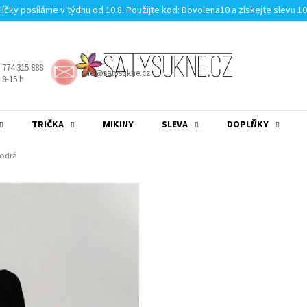
líčky posíláme v týdnu od 10.8. Použijte kod: Dovolena10 a získejte slevu 1
 774 315 888
info@satysukne.cz
8-15 h
TRIČKA
MIKINY
SLEVA
DOPLŇKY
MĚNA
(CZK)
PŘIHLÁŠENÍ
modrá