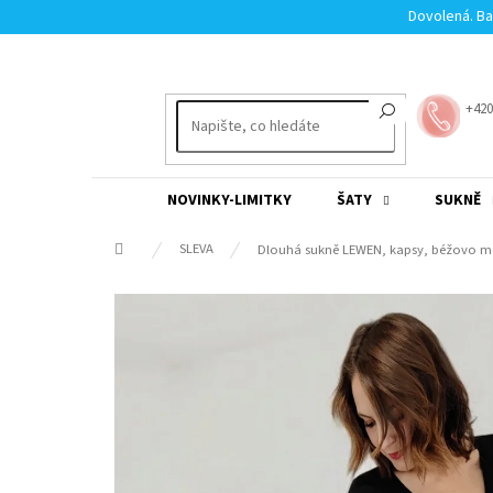
Přejít
Dovolená. Ba
na
obsah
+420
NOVINKY-LIMITKY
ŠATY
SUKNĚ
Domů
SLEVA
Dlouhá sukně LEWEN, kapsy, béžovo 