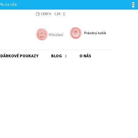
0% na vše.
CENY V:
CZK
NÁKUPNÍ
Prázdný košík
Přihlášení
KOŠÍK
DÁRKOVÉ POUKAZY
BLOG
O NÁS