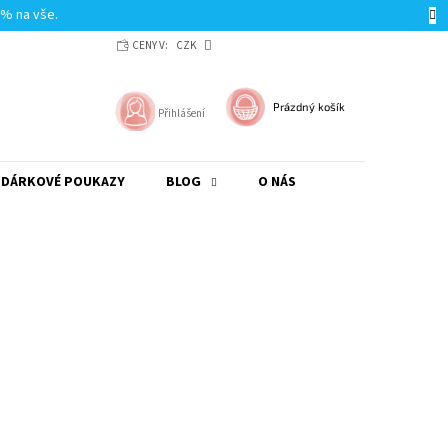
0% na vše.
CENY V:
CZK
NÁKUPNÍ
Prázdný košík
Přihlášení
KOŠÍK
DÁRKOVÉ POUKAZY
BLOG
O NÁS