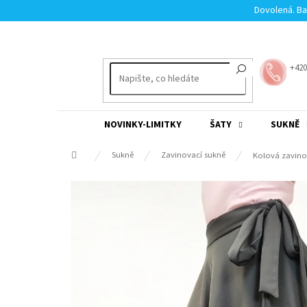
Přejít
Dovolená. Ba
na
obsah
+420
NOVINKY-LIMITKY
ŠATY
SUKNĚ
Domů
Sukně
Zavinovací sukně
Kolová zavino