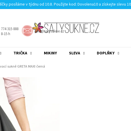
líčky posíláme v týdnu od 10.8. Použijte kod: Dovolena10 a získejte slevu 1
 774 315 888
info@satysukne.cz
8-15 h
TRIČKA
MIKINY
SLEVA
DOPLŇKY
MĚNA
(CZK)
PŘIHLÁŠENÍ
vací sukně GRETA MAXI černá