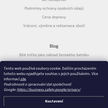
Podmínky ochrany osobních údajů
Cena dopravy
Vrácení, výměna a reklamace zboží
Blog
Bílé tričko jako základ ženského šatníku
Průvodce letními tričky: Jak vybrat pohodlné a prodyšné
tričko na léto
Tento web používá soubory cookie. Dalším procházením
tohoto webu vyjadřujete souhlas s jejich používáním.. Více
Průvodce letními šaty: pohodlné, vzdušné a ženské šaty na
informací
zde
.
léto
Podrobnosti o zpracování dat společností
Google:
https://business.safety.google/privacy/
Vytvořil Shoptet
&
Nastavení