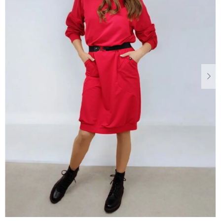
Dárkové
poukazy
Blog
O
nás
Měna
(CZK)
Přihlášení