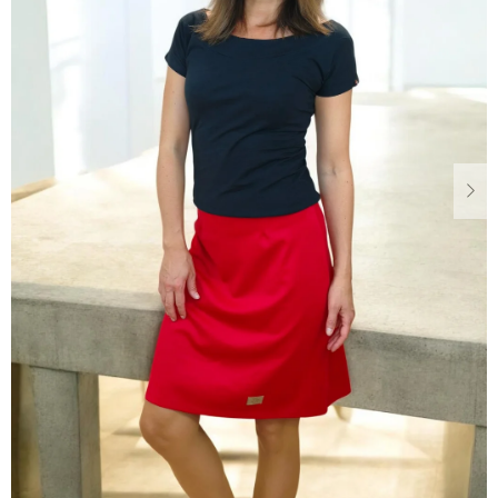
Dárkové
poukazy
Blog
O
nás
Měna
(CZK)
Přihlášení