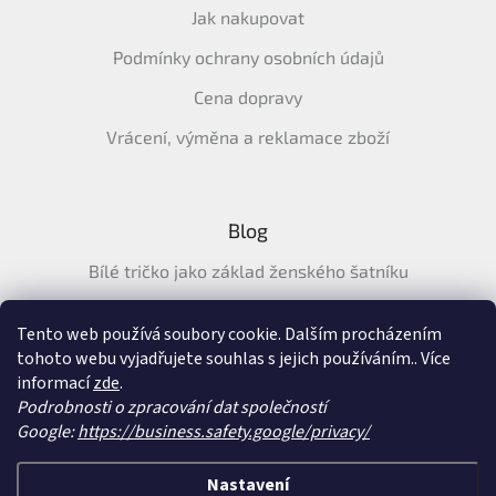
Jak nakupovat
Podmínky ochrany osobních údajů
Cena dopravy
Vrácení, výměna a reklamace zboží
Blog
Bílé tričko jako základ ženského šatníku
Průvodce letními tričky: Jak vybrat pohodlné a prodyšné
tričko na léto
Tento web používá soubory cookie. Dalším procházením
tohoto webu vyjadřujete souhlas s jejich používáním.. Více
Průvodce letními šaty: pohodlné, vzdušné a ženské šaty na
informací
zde
.
léto
Podrobnosti o zpracování dat společností
Google:
https://business.safety.google/privacy/
Vytvořil Shoptet
&
Nastavení