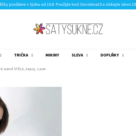
líčky posíláme v týdnu od 10.8. Použijte kod: Dovolena10 a získejte slevu 1
TRIČKA
MIKINY
SLEVA
DOPLŇKY
MĚNA
(CZK)
PŘIHLÁŠENÍ
á sukně STELA, kapsy, Laser