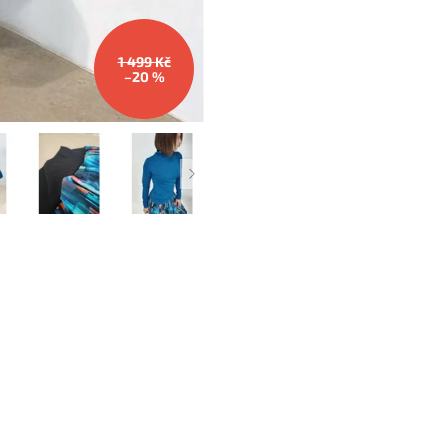
1 499 Kč
–20 %