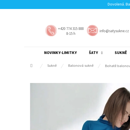
Přejít
Dovolená. Ba
na
obsah
+420 774 315 888
info@satysukne.cz
8-15 h
NOVINKY-LIMITKY
ŠATY
SUKNĚ
Domů
Sukně
Balonová sukně
Bohatě balonov