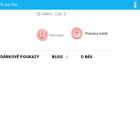
0% na vše.
CENY V:
CZK
NÁKUPNÍ
Prázdný košík
Přihlášení
KOŠÍK
DÁRKOVÉ POUKAZY
BLOG
O NÁS