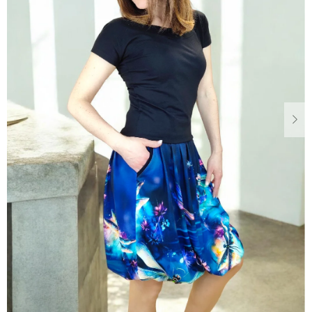
Dárkové
poukazy
Blog
O
nás
Měna
(CZK)
Přihlášení