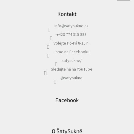
Kontakt
info
@
satysukne.cz
+420 774 315 888
Volejte Po-Pá 8-15 h.
Jsme na Facebooku
satysukne/
Sledujte na na YouTube
@satysukne
Facebook
O ŠatySukně