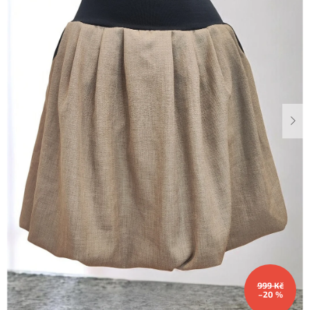
Dárkové
poukazy
Blog
O
nás
Měna
(CZK)
Přihlášení
999 Kč
–20 %