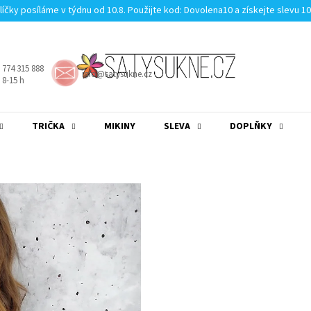
líčky posíláme v týdnu od 10.8. Použijte kod: Dovolena10 a získejte slevu 1
 774 315 888
info@satysukne.cz
8-15 h
TRIČKA
MIKINY
SLEVA
DOPLŇKY
MĚNA
(CZK)
PŘIHLÁŠENÍ