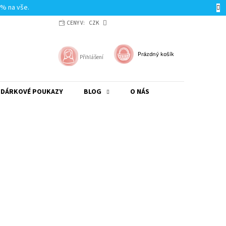
0% na vše.
CENY V:
CZK
NÁKUPNÍ
Prázdný košík
Přihlášení
KOŠÍK
DÁRKOVÉ POUKAZY
BLOG
O NÁS