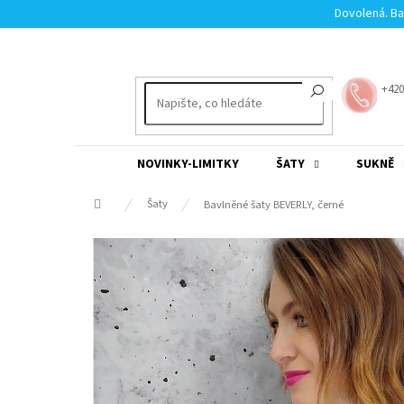
Přejít
Dovolená. Ba
na
obsah
+420
NOVINKY-LIMITKY
ŠATY
SUKNĚ
Domů
Šaty
Bavlněné šaty BEVERLY, černé